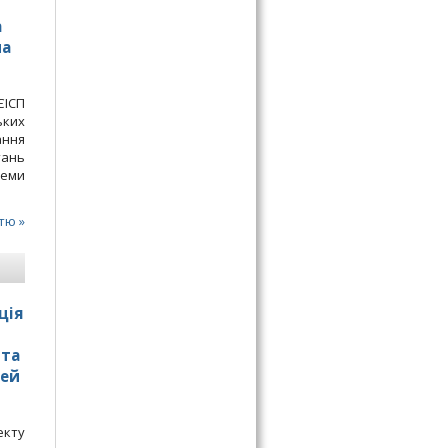
а
на
ЄІСП
ьких
ання
тань
теми
тю »
ція
 та
лей
екту