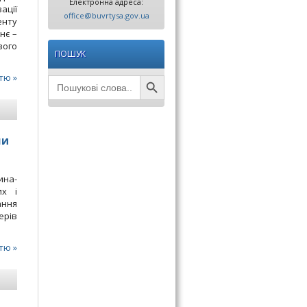
Електронна адреса:
ації
office@buvrtysa.gov.ua
енту
нє –
вого
ПОШУК
Search Button
тю »
Search
for:
ми
ина-
их і
ання
ерів
тю »