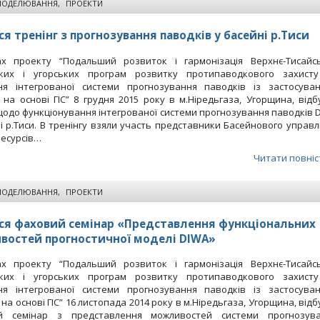
МОДЕЛЮВАННЯ
,
ПРОЕКТИ
ся тренінг з прогнозування паводків у басейні р.Тиси
х проекту “Подальший розвиток і гармонізація Верхнє-Тисайс
ьких і угорських програм розвитку протипаводкового захист
ня інтегрованої системи прогнозування паводків із застосува
на основі ГІС” 8 грудня 2015 року в м.Ніредьгаза, Угорщина, відб
щодо функціонування інтегрованої системи прогнозування паводків 
і р.Тиси. В тренінгу взяли участь представники Басейнового управл
ресурсів…
Читати повніс
МОДЕЛЮВАННЯ
,
ПРОЕКТИ
ся фаховий семінар «Представлення функціональних
остей прогностичної моделі DIWA»
х проекту “Подальший розвиток і гармонізація Верхнє-Тисайс
ьких і угорських програм розвитку протипаводкового захист
ня інтегрованої системи прогнозування паводків із застосува
на основі ГІС” 16 листопада 2014 року в м.Ніредьгаза, Угорщина, відб
й семінар з представлення можливостей системи прогнозув