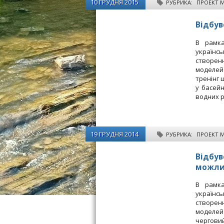
10 ГРУДНЯ 2015
РУБРИКА:
ПРОЕКТ 
Відбув
В рамка
українс
створен
моделей 
тренінг 
у басейн
водних 
19 ГРУДНЯ 2014
РУБРИКА:
ПРОЕКТ 
Відбув
можлив
В рамка
українс
створен
моделей 
чергови