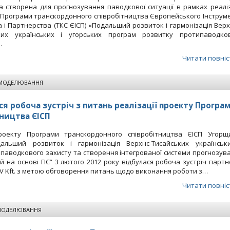
а створена для прогнозування паводкової ситуації в рамках реаліз
 Програми транскордонного співробітництва Європейського Інструм
а і Партнерства (ТКС ЄІСП) «Подальший розвиток і гармонізація Верх
ких українських і угорських програм розвитку протипаводко
…
Читати повніс
 МОДЕЛЮВАННЯ
ся робоча зустріч з питань реалізації проекту Програ
ництва ЄІСП
роекту Програми транскордонного співробітництва ЄІСП Угорщ
дальший розвиток і гармонізація Верхнє-Тисайських українськ
паводкового захисту та створення інтегрованої системи прогнозув
 на основі ГІС” 3 лютого 2012 року відбулася робоча зустріч партн
RV Kft. з метою обговорення питань щодо виконання роботи з…
Читати повніс
МОДЕЛЮВАННЯ