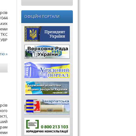
рсів
ОФІЦІЙНІ ПОРТАЛИ
/044
ьких
теми
 ТКС
БУВР
тю »
рсів
ного
сті,
ьший
грам
теми