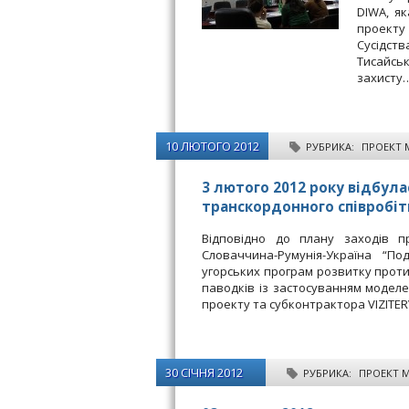
DIWA, як
проекту
Сусідств
Тисайсь
захисту
10 ЛЮТОГО 2012
РУБРИКА:
ПРОЕКТ
3 лютого 2012 року відбула
транскордонного співробіт
Відповідно до плану заходів п
Словаччина-Румунія-Україна “По
угорських програм розвитку проти
паводків із застосуванням моделей
проекту та субконтрактора VIZITE
30 СІЧНЯ 2012
РУБРИКА:
ПРОЕКТ 