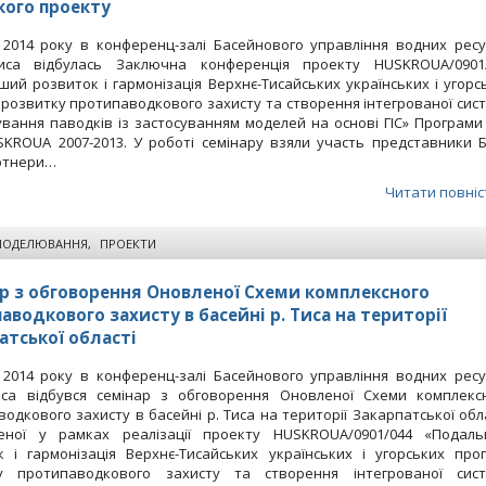
кого проекту
я 2014 року в конференц-залі Басейнового управління водних ресу
иса відбулась Заключна конференція проекту HUSKROUA/0901
ий розвиток і гармонізація Верхнє-Тисайських українських і угорс
розвитку протипаводкового захисту та створення інтегрованої сис
вання паводків із застосуванням моделей на основі ГІС» Програми
SKROUA 2007-2013. У роботі семінару взяли участь представники 
артнери…
Читати повніс
МОДЕЛЮВАННЯ
,
ПРОЕКТИ
р з обговорення Оновленої Схеми комплексного
аводкового захисту в басейні р. Тиса на території
атської області
я 2014 року в конференц-залі Басейнового управління водних ресу
иса відбувся семінар з обговорення Оновленої Схеми комплекс
одкового захисту в басейні р. Тиса на території Закарпатської обла
еної у рамках реалізації проекту HUSKROUA/0901/044 «Подал
к і гармонізація Верхнє-Тисайських українських і угорських про
у протипаводкового захисту та створення інтегрованої сис