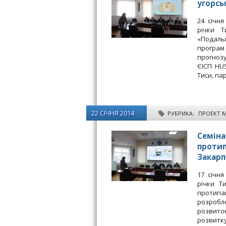
угорсь
24 січн
річки Т
«Подальш
програм 
прогнозу
ЄІСП HU
Тиси, п
22 СІЧНЯ 2014
РУБРИКА:
ПРОЕКТ 
Семіна
протип
Закарп
17 січн
річки Т
протипав
розробл
розвито
розвитк