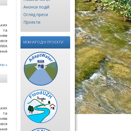
Анонси подій
Огляд преси
Проекти
ьких
у та
нням
увся
МІЖНАРОДНІ ПРОЄКТИ
DIWA
іння
тю »
ьких
у та
нням
увся
ання