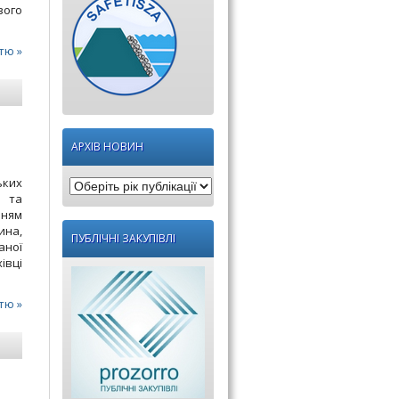
вого
тю »
АРХІВ НОВИН
ьких
Оберіть
у та
рік
нням
ина,
публікації:
ПУБЛІЧНІ ЗАКУПІВЛІ
аної
івці
тю »