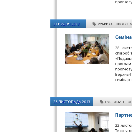
прогнозу
3 ГРУДНЯ 2013
РУБРИКА:
ПРОЕКТ 
Семіна
28 лист
співробі
«Подальш
програм 
прогнозу
Верхнє-
семінар 
26 ЛИСТОПАДА 2013
РУБРИКА:
ПРО
Партне
22 листо
Тиси уг