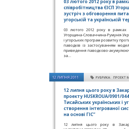
03 лютого 2012 року
в рамк
співробітництва ЄІСП Угор
зустріч з обговорення пит
угорській та українській т
03 лютого 2012 року в рамках р
Угорщина-Словаччина-Румунія-Укра
і угорських програм розвитку про
паводків із застосуванням модел
приведення паводково-акумулюючих
за…
12 ЛИПНЯ 2011
РУБРИКА:
ПРОЕКТ 
12 липня цього року в Зак
проекту HUSKROUA/0901/044
Тисайських українських і 
створення інтегрованої си
на основі ГІС”
12 липня цього року в Закарп