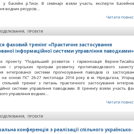
в у басейні р.Тиси. В семінарі взяли участь експерти Басейно
ня водних ресурсів…
Читати повніс
МОДЕЛЮВАННЯ
,
ПРОЕКТИ
ся фаховий тренінг «Практичне застосування
ованої інформаційної системи управління паводками»
х проекту “Подальший розвиток і гармонізація Верхнє-Тисайс
ьких і угорських програм розвитку протипаводкового захист
ня інтегрованої системи прогнозування паводків із застосува
на основі ГІС” 26-27 листопада 2014 року в м. Ніредьгаза, Угорщ
я спільний тренінг з питань практичного застосування інтегров
ійної системи управління паводками. В тренінгу взяли участь фах
вого управління водних…
Читати повніс
МОДЕЛЮВАННЯ
,
ПРОЕКТИ
альна конференція з реалізації спільного українсько-