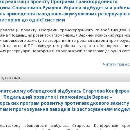
ах реалізації проекту Програми транскордонного
щина-Словаччина-Румунія-Україна відбудеться робоч
ань приведення паводково-акумулюючих резервуарів 
ериторіях до однієї системи
еалізації проекту Програми транскордонного співробітництва 
їна “Подальший розвиток і гармонізація Верхнє-Тисайських українс
типаводкового захисту та створення інтегрованої системи прогнозув
ей на основі ГІС” відбудеться робоча зустріч з обговорення пи
 резервуарів на угорській та українській територіях до однієї сис
Читати повніс
МОДЕЛЮВАННЯ
арпатському облводгоспі відбулась Стартова Конферен
 “Подальший розвиток і гармонізація Верхнє –
угорських програм розвитку протипаводкового захисту
стеми прогнозування паводків із застосуванням моде
атському облводгоспі відбулась Стартова Конференція про