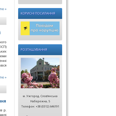
тю »
КОРИСНІ ПОСИЛАННЯ
і
ного
ІСП)
РОЗТАШУВАННЯ
ьких
теми
енні
увся
тю »
м. Ужгород, Слов'янська
ння
Набережна, 5
Телефон: +38 (0312) 646191
в р.
делі