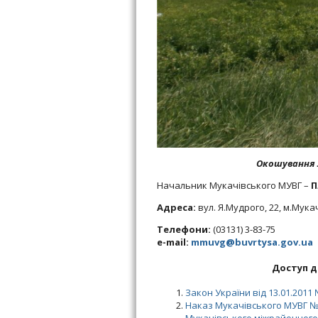
Окошування 
Начальник Мукачівського МУВГ –
П
Адреса:
вул. Я.Мудрого, 22, м.Мука
Телефони:
(03131) 3-83-75
e-mail:
mmuvg@buvrtysa.gov.ua
Доступ д
Закон України від 13.01.2011 
Наказ Мукачівського МУВГ №1