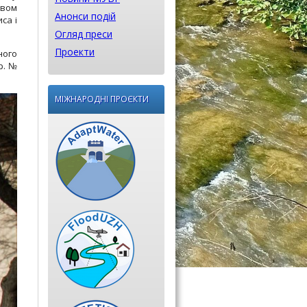
авом
Анонси подій
са і
Огляд преси
Проекти
ного
р. №
МІЖНАРОДНІ ПРОЄКТИ