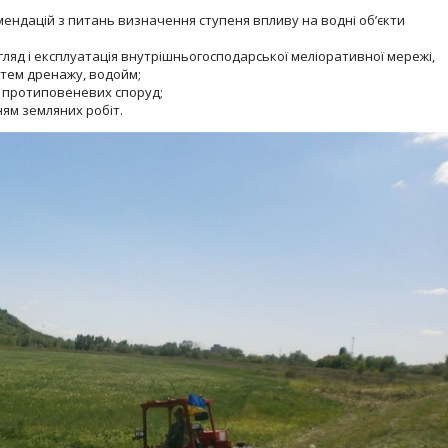
ендацій з питань визначення ступеня впливу на водні об’єкти
гляд і експлуатація внутрішньогосподарської меліоративної мережі,
истем дренажу, водойм;
і протиповеневих споруд;
ням земляних робіт.