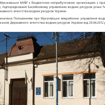
5. Мукачівське МУВГ є бюджетною неприбутковою організацією з пр
, підпорядковане Басейновому управлінню водних ресурсів річки Ти
жавного агентства водних ресурсів України.
изначена Положенням про Мукачівське міжрайонне управління вод
азом Державного агентства водних ресурсів України від 20.04.2012 