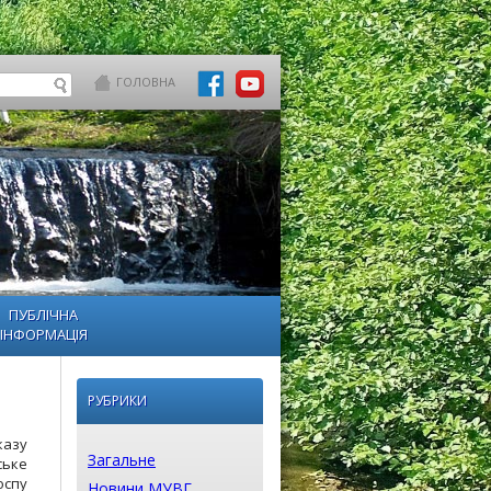
ГОЛОВНА
ПУБЛІЧНА
ІНФОРМАЦІЯ
РУБРИКИ
казу
Загальне
ське
оспу
Новини МУВГ