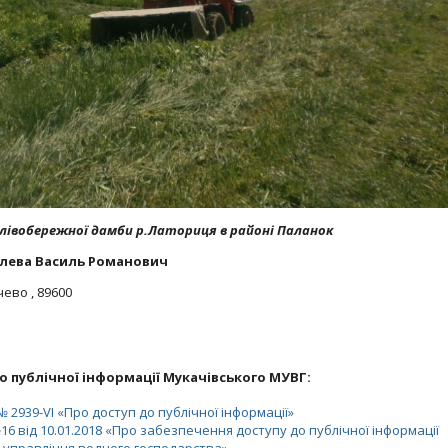
лівобережної дамби р.Латориця в районі Паланок
лева Василь Романович
чево , 89600
о публічної інформації Мукачівського МУВГ:
№ 2939-VІ «Про доступ до публічної інформації»
6 від 10.01.2018 «Про забезпечення доступу до публічної інформації