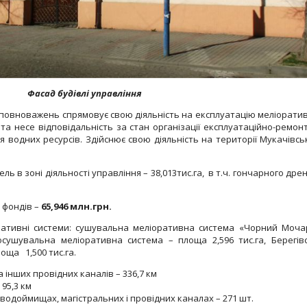
Фасад будівлі управління
повноважень спрямовує свою діяльність на експлуатацію меліорати
та несе відповідальність за стан організації експлуатаційно-ремон
 водних ресурсів. Здійснює свою діяльність на території Мукачівсь
 в зоні діяльності управління – 38,013тис.га, в т.ч. гончарного дре
 фондів –
65,946 млн.грн.
ративні системи: сушувальна меліоративна система «Чорний Моча
осушувальна меліоративна система – площа 2,596 тис.га, Берегів
оща 1,500 тис.га.
 інших провідних каналів – 336,7 км
95,3 км
водоймищах, магістральних і провідних каналах – 271 шт.