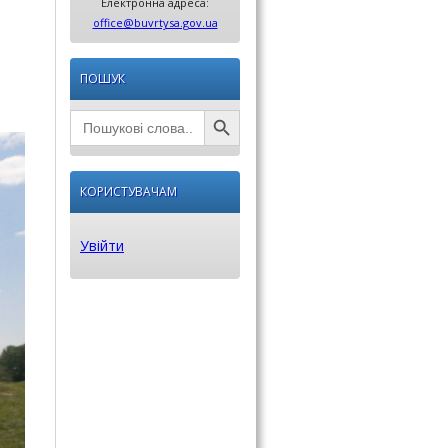
Електронна адреса:
office@buvrtysa.gov.ua
ПОШУК
Search Button
Search
for:
КОРИСТУВАЧАМ
Увійти