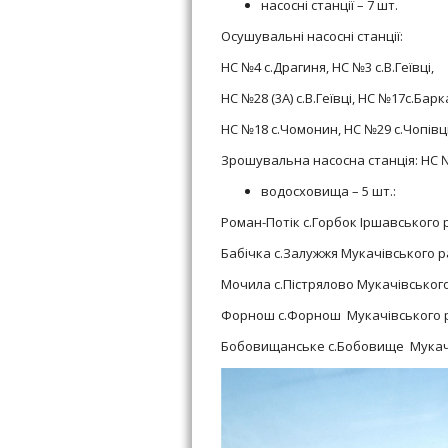
насосні станції – 7 шт.
Осушувальні насосні станції:
НС №4 с.Драгиня, НС №3 с.В.Геївці,
НС №28 (3А) с.В.Геївці, НС №17с.Бар
НС №18 с.Чомонин, НС №29 с.Чопівці
Зрошувальна насосна станція: НС 
водосховища – 5 шт.:
Роман-Потік с.Горбок Іршавського 
Бабічка с.Залужжя Мукачівського р
Мочила с.Пістрялово Мукачівського
Форнош с.Форнош Мукачівського р
Бобовищанське с.Бобовище Мукачів