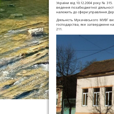
України від 10.12.2004 року № 31
ведення позабюджетної діяльності
належить до сфери управління Дер
Діяльність Мукачівського МУВГ в
господарства, яке затверджене нак
211.