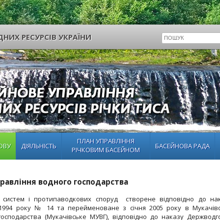
НИХ РЕСУРСІВ УКРАЇНИ
ПЛАН УПРАВЛІННЯ
ОВУ
ДІЯЛЬНІСТЬ
БАСЕЙНОВА РАДА
РІЧКОВИМ БАСЕЙНОМ
равління водного господарства
х систем і протипаводкових споруд створене відповідно до на
2.1994 року № 14 та перейменоване з січня 2005 року в Мукачів
осподарства (Мукачівське МУВГ), відповідно до наказу Держводг