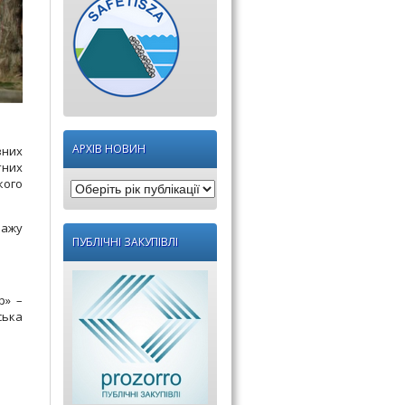
АРХІВ НОВИН
вних
тних
кого
Оберіть
рік
нажу
публікації:
ПУБЛІЧНІ ЗАКУПІВЛІ
р» –
ська