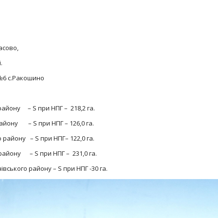
касово,
.
№6 с.Ракошино
району – S при НПГ – 218,2 га.
айону – S при НПГ – 126,0 га.
 району – S при НПГ– 122,0 га.
айону – S при НПГ – 231,0 га.
ського району – S при НПГ -30 га.