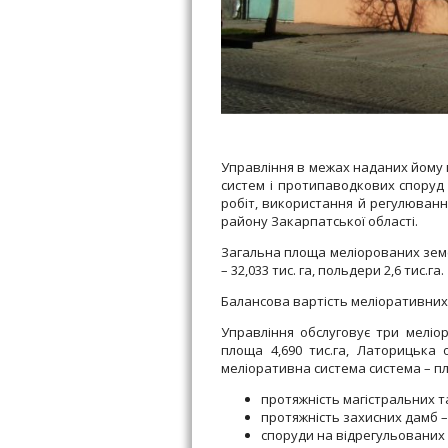
Управління в межах наданих йому 
систем і протипаводкових споруд 
робіт, використання й регулювання
району Закарпатської області.
Загальна площа меліорованих земель
– 32,033 тис. га, польдери 2,6 тис.га.
Балансова вартість меліоративних
Управління обслуговує три меліо
площа 4,690 тис.га, Латорицька 
меліоративна система система – пл
протяжність магістральних та
протяжність захисних дамб – 
споруди на відрегульованих 