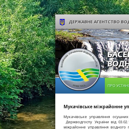
ДЕРЖАВНЕ АГЕНТСТВО ВОД
ПРО УСТАН
Мукачівське міжрайонне уп
Мукачівське управління осушни
Держводгоспу України від 03.0
міжрайонне управління водного г