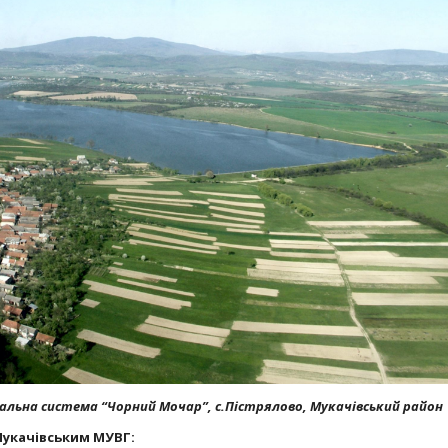
льна система “Чорний Мочар”, с.Пістрялово, Мукачівський район
Мукачівським МУВГ: