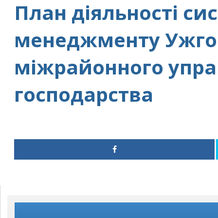
План діяльності си
менеджменту Ужго
міжрайонного упра
господарства