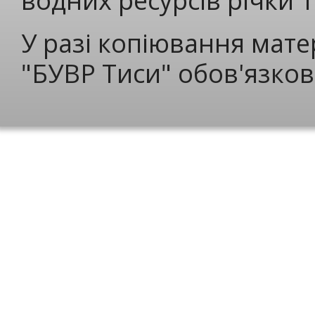
водних ресурсів річки 
У разі копіювання мате
"БУВР Тиси" обов'язков