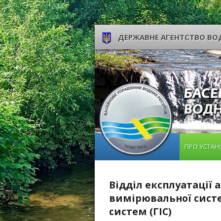
ДЕРЖАВНЕ АГЕНТСТВО ВОД
ПРО УСТАН
Відділ експлуатації
вимірювальної систе
систем (ГІС)