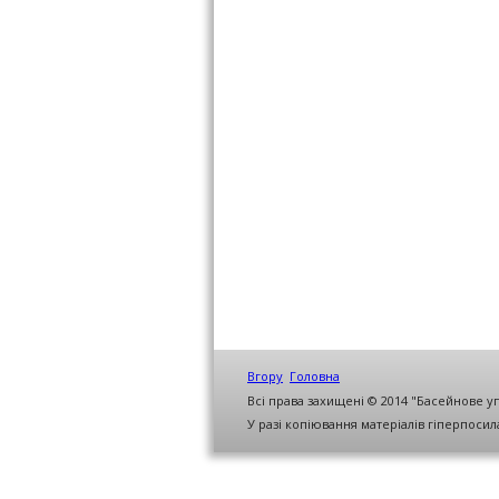
Вгору
Головна
Всі права захищені © 2014 "Басейнове у
У разі копіювання матеріалів гіперпоси