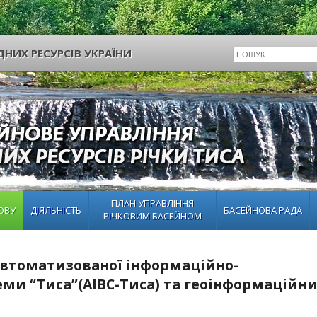
НИХ РЕСУРСІВ УКРАЇНИ
ПЛАН УПРАВЛІННЯ
ОВУ
ДІЯЛЬНІСТЬ
БАСЕЙНОВА РАДА
РІЧКОВИМ БАСЕЙНОМ
 автоматизованої інформаційно-
ми “Тиса”(АІВС-Тиса) та геоінформаційн