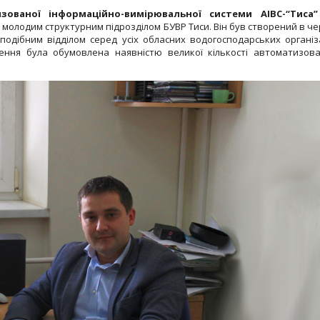
изованої інформаційно-вимірювальної системи АІВС-“Тиса
 молодим структурним підрозділом БУВР Тиси. Він був створений в че
 подібним відділом серед усіх обласних водогосподарських організ
рення була обумовлена наявністю великої кількості автоматизов