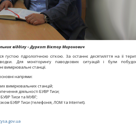
льник відділу – Дуркот Віктор Миронович
я густою гідрологічною сіткою. За останнє десятиліття на її терит
водки. Для моніторингу паводкових ситуацій і були побудо
і вимірювальні станції.
 основні напрями:
их вимірювальних станцій;
печення діяльності БУВР Тиси;
БУВР Тиси та МУВГ;
ком БУВР Тиси (телефонія, ЛОМ та Internet).
ysa.gov.ua