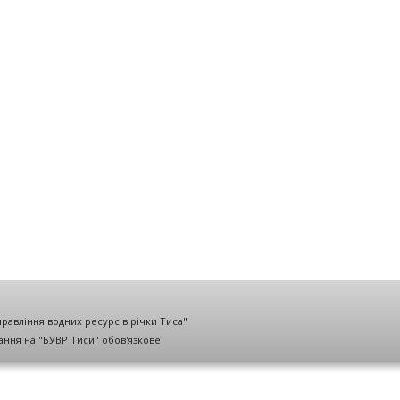
правління водних ресурсів річки Тиса"
лання на "БУВР Тиси" обов'язкове