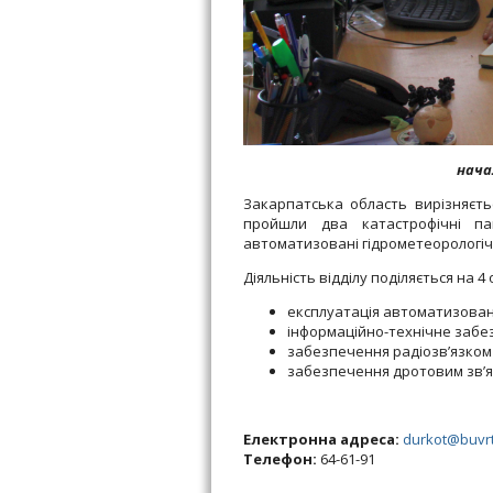
нача
Закарпатська область вирізняєтьс
пройшли два катастрофічні па
автоматизовані гідрометеорологічн
Діяльність відділу поділяється на 4
експлуатація автоматизован
інформаційно-технічне забез
забезпечення радіозв’язком 
забезпечення дротовим зв’яз
Електронна адреса:
durkot@buvrt
Телефон:
64-61-91