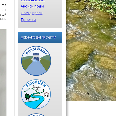
” та
Анонси подій
рвні
Огляд преси
ацій
аний
Проекти
МІЖНАРОДНІ ПРОЄКТИ