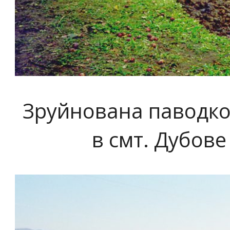
Зруйнована паводко
в смт. Дубове