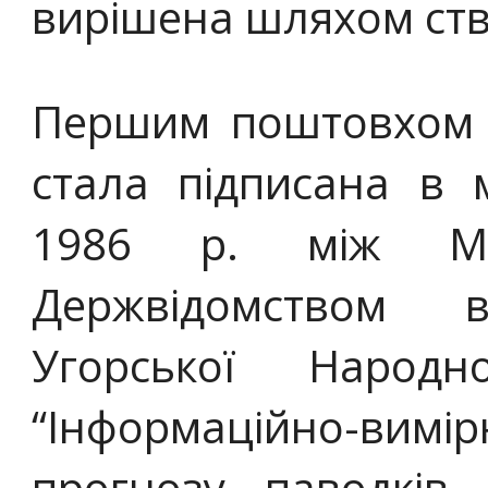
вирішена шляхом ств
Першим поштовхом 
стала підписана в 
1986 р. між Мі
Держвідомством в
Угорської Народн
“Інформаційно-вим
прогнозу паводків