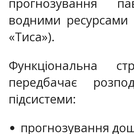
прогнозування па
водними ресурсами в
«Тиса»).
Функціональна ст
передбачає розпо
підсистеми:
прогнозування до