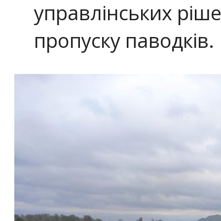
управлінських ріш
пропуску паводків.