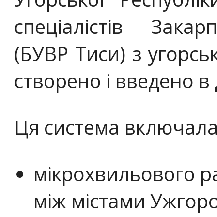
спеціалістів Закар
(БУВР Тиси) з угорсь
створено і введено в 
Ця система включала
мікрохвильового ра
між містами Ужгоро