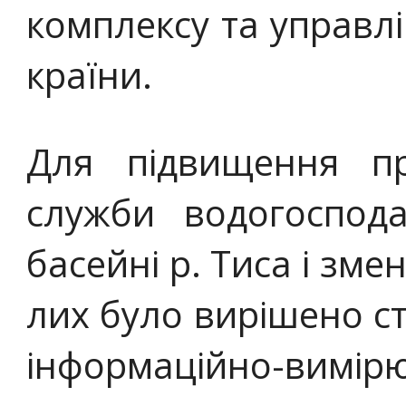
комплексу та управл
країни.
Для підвищення пр
служби водогоспод
басейні р. Тиса і зм
лих було вирішено с
інформаційно-вимі