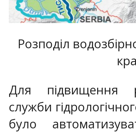
Розподіл водозбірно
кр
Для підвищення р
служби гідрологічно
було автоматизув