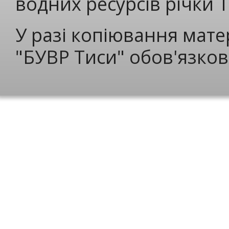
водних ресурсів річки 
У разі копіювання мате
"БУВР Тиси" обов'язков