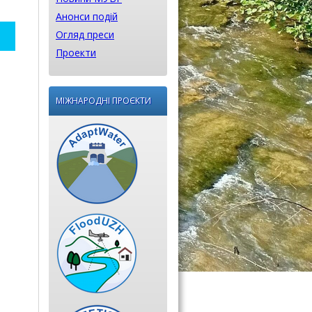
Анонси подій
Огляд преси
Проекти
МІЖНАРОДНІ ПРОЄКТИ