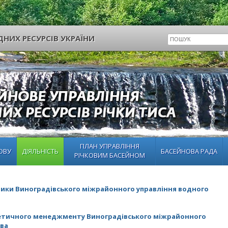
НИХ РЕСУРСІВ УКРАЇНИ
ПЛАН УПРАВЛІННЯ
ОВУ
ДІЯЛЬНІСТЬ
БАСЕЙНОВА РАДА
РІЧКОВИМ БАСЕЙНОМ
тики Виноградівського міжрайонного управління водного
гетичного менеджменту Виноградівського міжрайонного
тва