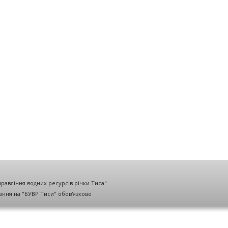
правління водних ресурсів річки Тиса"
лання на "БУВР Тиси" обов'язкове