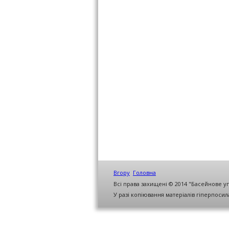
Вгору
Головна
Всі права захищені © 2014 "Басейнове у
У разі копіювання матеріалів гіперпоси