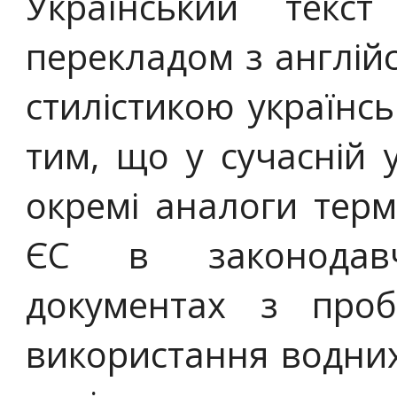
Український текс
перекладом з англійс
стилістикою українс
тим, що у сучасній у
окремі аналоги тер
ЄС в законодав
документах з про
використання водних