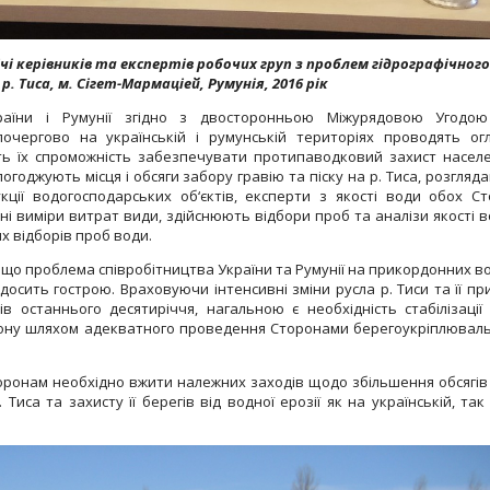
і керівників та експертів робочих груп з проблем гідрографічного
р. Тиса, м. Сігет-Мармаціей, Румунія, 201
6
рік
України і Румунії згідно з двосторонньою Міжурядовою Угодо
чергово на українській і румунській територіях проводять ог
ть їх спроможність забезпечувати протипаводковий захист насел
огоджують місця і обсяги забору гравію та піску на р. Тиса, розгляд
кції водогосподарських об‘єктів, експерти з якості води обох Ст
і виміри витрат види, здійснюють відбори проб та аналізи якості в
х відборів проб води.
 що проблема співробітництва України та Румунії на прикордонних в
досить гострою. Враховуючи інтенсивні зміни русла р. Тиси та її пр
в останнього десятиріччя, нагальною є необхідність стабілізації л
дону шляхом адекватного проведення Сторонами берегоукріплювал
торонам необхідно вжити належних заходів щодо збільшення обсягів
 Тиса та захисту її берегів від водної ерозії як на українській, так 