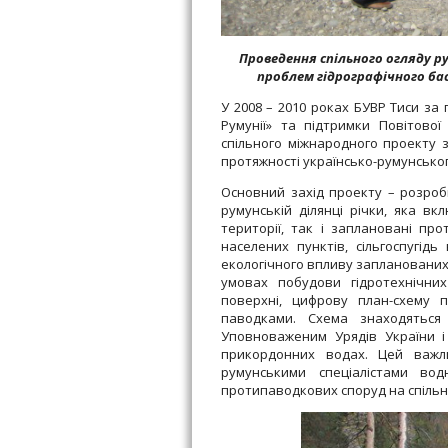
Проведення спільного огляду ру
проблем гідрографічного бас
У 2008 – 2010 роках БУВР Тиси за
Румунії» та підтримки Повітово
спільного міжнародного проекту з 
протяжності українсько-румунсько
Основний захід проекту – розробка
румунській ділянці річки, яка в
території, так і заплановані про
населених пунктів, сільгоспугід
екологічного впливу запланованих
умовах побудови гідротехнічних
поверхні, цифрову план-схему 
паводками. Схема знаходяться
Уповноваженим Урядів України і 
прикордонних водах. Цей важл
румунськими спеціалістами во
протипаводкових споруд на спільній