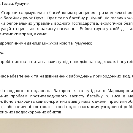
. Галац, Румунія.
 Сторони сформували за басейновим принципом три комплексні ро
по басейнах річок Прут і Сірет та по басейну р. Дунай. До складу кожн
и регіональних управлінь водного господарства, екологічної безп
ацій та цивільного захисту населення. Робочі групи у своїй діяльн
тами співпраці, а саме:
рологічними даними між Україною та Румунією;
д;
бітництва з питань захисту від паводків на водотоках і внутрі
ас небезпечних та надзвичайних забруднень прикордонних вод, 
ків водного господарства Закарпаття та сусіднього Мароморось
ільних проблем протипаводкового захисту басейну р. Тиса в м
н. Воно знаходить свій конкретний вияв y налагодженні практики об
ю, забезпеченні контролю якості води, взаємному узгодженні робі
хисних і водоохоронних об’єктів.