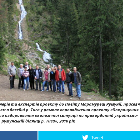
нерів та експертів проекту до Повіту Марамуреш Румунії, присвя
ем в басейні р. Тиса у рамках впровадження проекту «Покращення
 оздоровлення екологічної ситуації на прикордонній українсько-
румунській ділянці р. Тиса», 2010 рік
Tweet