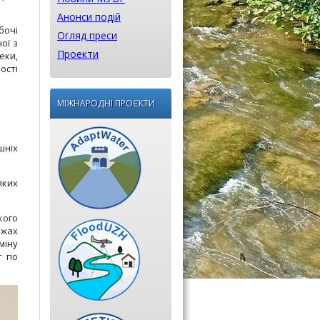
Анонси подій
бочі
Огляд преси
ої з
Проекти
еки,
ості
МІЖНАРОДНІ ПРОЄКТИ
шніх
яких
кого
ежах
міну
т по