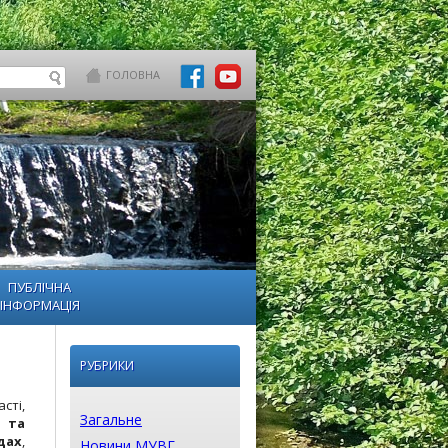
ГОЛОВНА
ПУБЛІЧНА
ІНФОРМАЦІЯ
РУБРИКИ
сті,
Загальне
 та
дах
,
Новини МУВГ