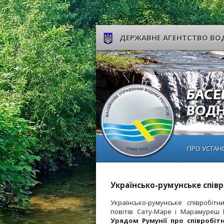
ДЕРЖАВНЕ АГЕНТСТВО ВОД
ПРО УСТАН
Українсько-румунське спів
Українсько-румунське співробітн
повітів Сату-Маре і Марамуреш 
Урядом Румунії про співробіт