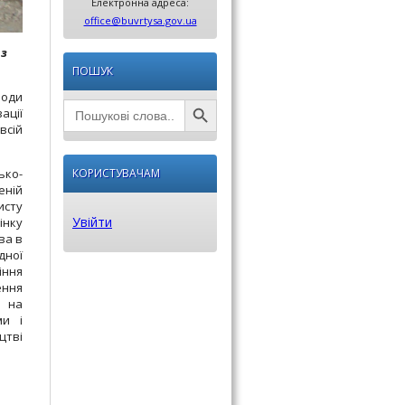
Електронна адреса:
office@buvrtysa.gov.ua
 з
ПОШУК
Води
Search Button
Search
ації
for:
всій
ько-
КОРИСТУВАЧАМ
еній
исту
Увійти
інку
ва в
дної
іння
ення
а на
ми і
цтві