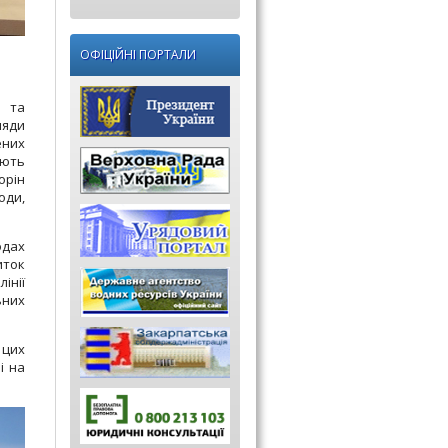
ОФІЦІЙНІ ПОРТАЛИ
ю та
ляди
ених
ають
орін
оди,
одах
иток
інії
ьних
 цих
і на