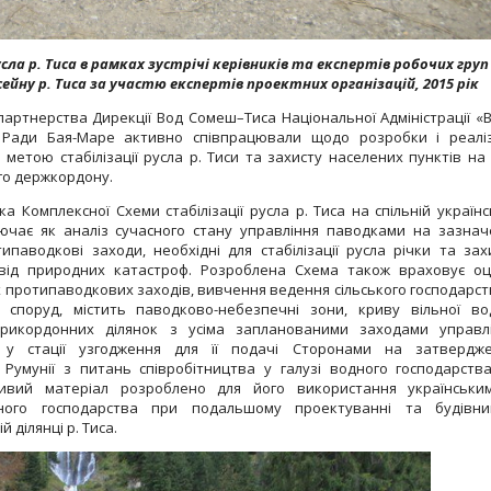
сла р. Тиса в рамках зустрічі керівників та експертів робочих груп
ейну р. Тиса за участю експертів проектних організацій, 2015 рік
 партнерства Дирекції Вод Сомеш–Тиса Національної Адміністрації «
ї Ради Бая-Маре активно співпрацювали щодо розробки і реаліз
метою стабілізації русла р. Тиси та захисту населених пунктів на 
го держкордону.
 Комплексної Схеми стабілізації русла р. Тиса на спільній українс
ключає як аналіз сучасного стану управління паводками на зазнач
типаводкові заходи, необхідні для стабілізації русла річки та зах
ь від природних катастроф. Розроблена Схема також враховує оц
 протипаводкових заходів, вивчення ведення сільського господарст
 споруд, містить паводково-небезпечні зони, криву вільної во
прикордонних ділянок з усіма запланованими заходами управл
 у стації узгодження для її подачі Сторонами на затвердж
Румунії з питань співробітництва у галузі водного господарств
ивий матеріал розроблено для його використання українськи
дного господарства при подальшому проектуванні та будівни
 ділянці р. Тиса.