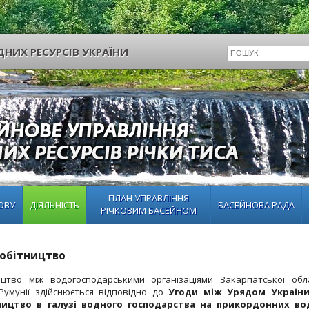
НИХ РЕСУРСІВ УКРАЇНИ
ПЛАН УПРАВЛІННЯ
ОВУ
ДІЯЛЬНІСТЬ
БАСЕЙНОВА РАДА
РІЧКОВИМ БАСЕЙНОМ
робітництво
ицтво між водогосподарськими організаціями Закарпатської обла
Румунії здійснюється відповідно до
Угоди між Урядом України
ництво в галузі водного господарства на прикордонних во