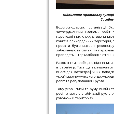
Підписання Протоколу зустріч
басейну 
Водогосподарські організації 
затвердженими Планами робіт по
гідротехнічних споруд, визначаю
пунктів прикордонних територій, п
проекти будівництва і реконстру
забезпечують спільні та паралельн
проводять інтеркалібрацію спільни
Разом з тим необхідно відзначити,
в басейні р. Тиса ще залишається 
внаслідок катастрофічних паводкі
українсько-румунського держкор
робіт та регулювання її русла.
Тому українській та румунській С
робіт з метою стабілізації русла р.
румунській територіях.