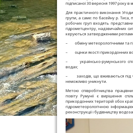
підписаної 30 вересня 1997 року в м
Для практичного виконання Угоди
групи, а саме: по басейну р. Тиса, 
робочих груп входять представник
гідрометцентру, надзвичайних ситу
керуються затвердженими регламен
– обміну метеорологічними та гід
– оцінки якості прикордонних во
– українсько-румунського співро
водах;
– заходів, що вживаються під ч
неможливо уникнути.
Метою співробітництва працівни
повіту Румунії є вирішення сп
прикордонних територій обох краї
гідрометеорологічною інформаціє
реконструкції і будівництву водоза