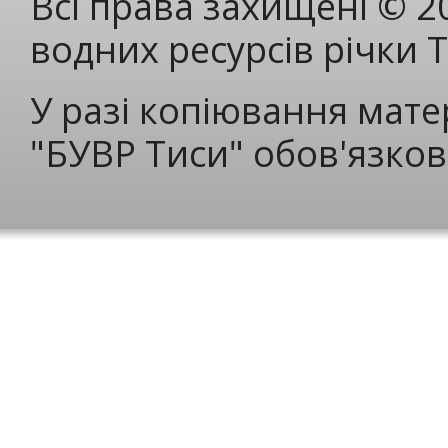
Всі права захищені © 2
водних ресурсів річки 
У разі копіювання мате
"БУВР Тиси" обов'язков