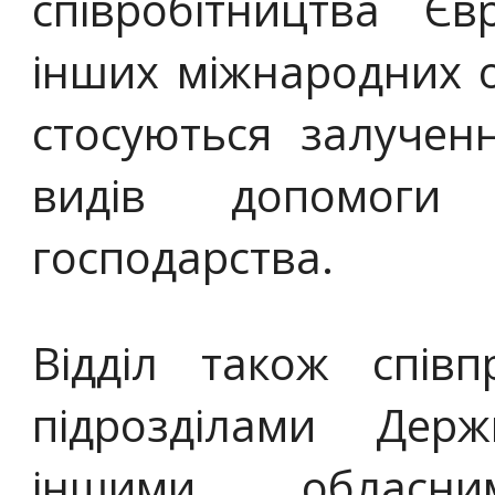
співробітництва Є
інших міжнародних о
стосуються залученн
видів допомоги
господарства.
Відділ також спів
підрозділами Держ
іншими обласн