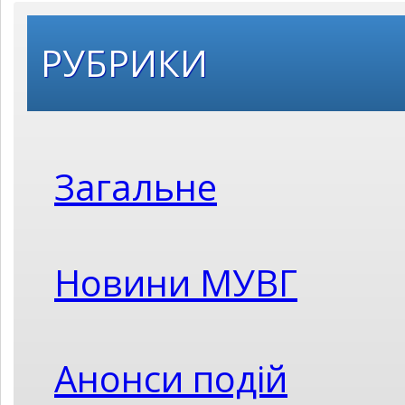
РУБРИКИ
Загальне
Новини МУВГ
Анонси подій