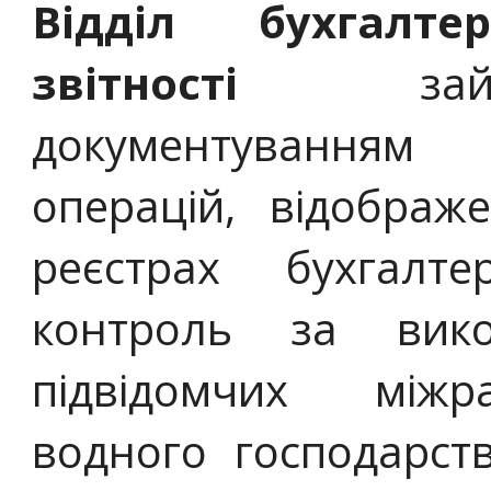
Відділ бухгалте
звітності
займа
документуванням
операцій, відображ
реєстрах бухгалте
контроль за вик
підвідомчих міжр
водного господарст