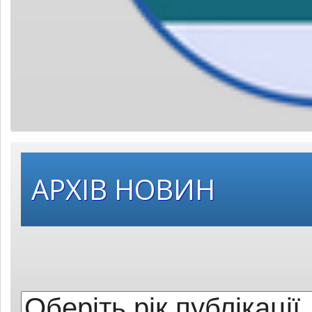
Оберіть
АРХІВ НОВИН
рік
публікації: