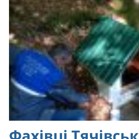
Фахівці Тячівсь