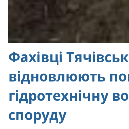
Фахівці Тячівсь
відновлюють п
гідротехнічну в
споруду