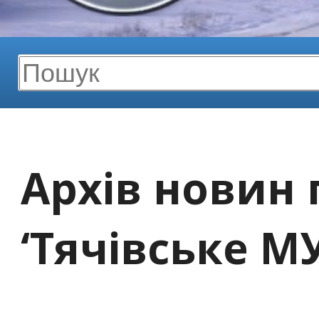
Архів новин 
‘Тячівське М