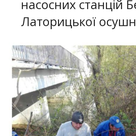
насосних станцій Бе
Латорицької осушн