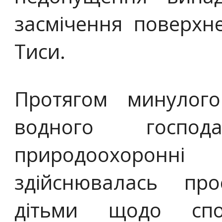
засмічення поверхн
Тиси.
Протягом минулог
водного господа
природоохоронн
здійснювалась пр
дітьми щодо спо