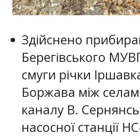
Здійснено прибира
Берегівського МУВ
смуги річки Іршавка
Боржава між селам
каналу В. Сернянськ
насосної станції НС