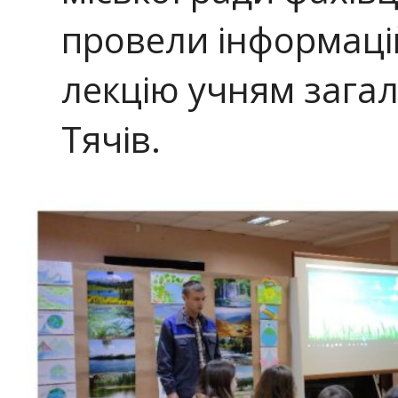
провели інформаці
лекцію учням загал
Тячів.