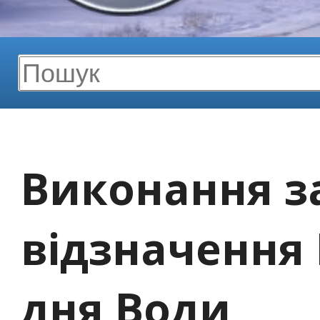
Виконання за
відзначення 
дня Води