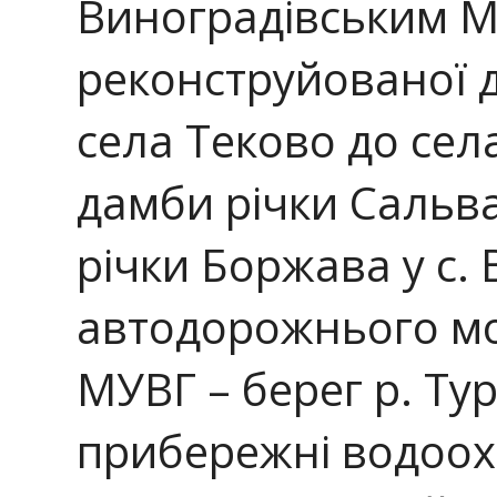
Виноградівським М
реконструйованої д
села Теково до сел
дамби річки Сальва
річки Боржава у с. 
автодорожнього мо
МУВГ – берег р. Тур’
прибережні водоох