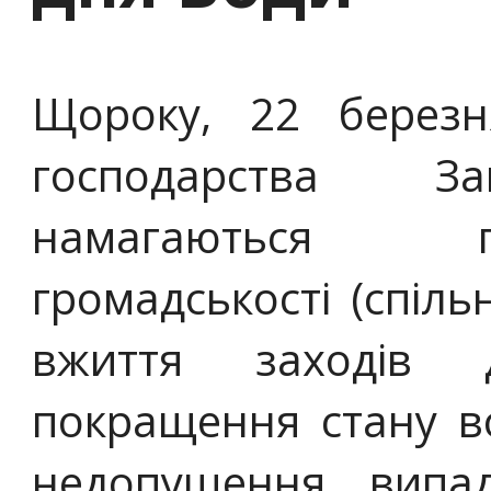
Щороку, 22 березн
господарства За
намагаються п
громадськості (спіль
вжиття заходів 
покращення стану в
недопущення випа