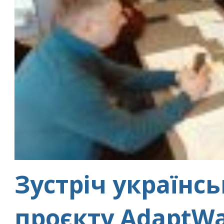
Зустріч українс
проєкту AdaptWa