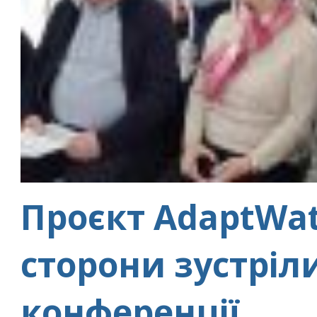
Проєкт AdaptWat
сторони зустріл
конференції