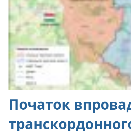
Початок впров
транскордонног