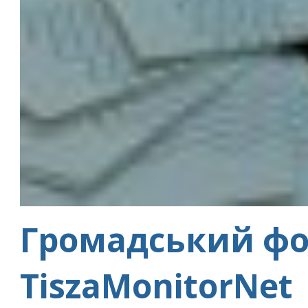
Громадський фо
TiszaMonitorNet