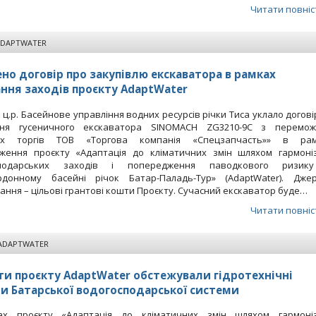
Читати повніс
ADAPTWATER
но договір про закупівлю екскаватора в рамках
ння заходів проєкту AdaptWater
я ц.р. Басейнове управління водних ресурсів річки Тиса уклало догові
ння гусеничного екскаватора SINOMACH ZG3210-9C з перемо
них торгів ТОВ «Торгова компанія «Спецзапчасть»» в рам
ження проєкту «Адаптація до кліматичних змін шляхом гармоніз
сподарських заходів і попередження паводкового ризик
рдонному басейні річок Батар-Паладь-Тур» (AdaptWater). Дже
ання – цільові грантові кошти Проєкту. Сучасний екскаватор буде…
Читати повніс
ADAPTWATER
ти проєкту AdaptWater обстежували гідротехнічні
и Батарської водогосподарської системи
х проєкту «Адаптація до кліматичних змін шляхом гармоніз