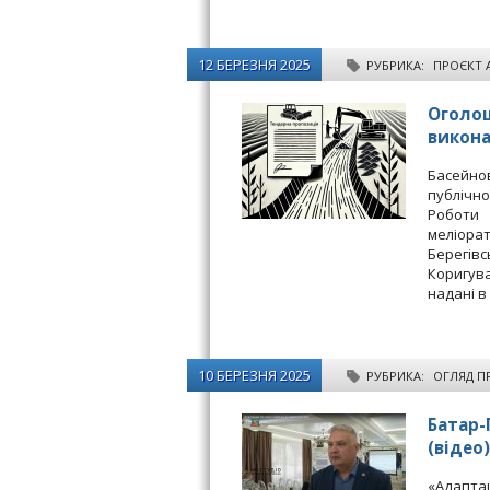
12 БЕРЕЗНЯ 2025
РУБРИКА:
ПРОЄКТ 
Оголош
викона
Басейно
публічно
Роботи
меліора
Берегів
Коригув
надані в
10 БЕРЕЗНЯ 2025
РУБРИКА:
ОГЛЯД П
Батар-
(відео)
«Адаптац