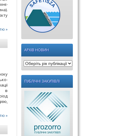
хнє-
на).
єкту
тю »
АРХІВ НОВИН
Оберіть
рік
року
публікації:
ько-
ПУБЛІЧНІ ЗАКУПІВЛІ
ації
у в
ріод
єю,
тю »