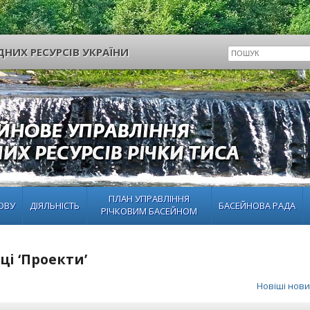
НИХ РЕСУРСІВ УКРАЇНИ
ПЛАН УПРАВЛІННЯ
ОВУ
ДІЯЛЬНІСТЬ
БАСЕЙНОВА РАДА
РІЧКОВИМ БАСЕЙНОМ
ці ‘Проекти’
Новіші нови