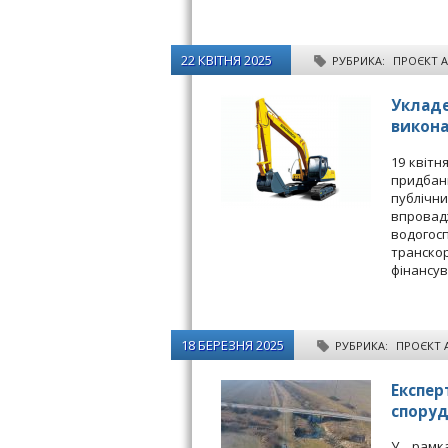
22 КВІТНЯ 2025
РУБРИКА:
ПРОЄКТ 
Укладе
викона
19 квітн
придба
публіч
впровад
водого
транско
фінансув
18 БЕРЕЗНЯ 2025
РУБРИКА:
ПРОЄКТ 
Експер
споруд
У рамка