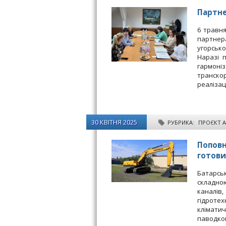
Партне
6 травня
партнер
угорсько
Наразі 
гармоні
транско
реалізац
30 КВІТНЯ 2025
РУБРИКА:
ПРОЄКТ 
Поповн
готови
Батарськ
складно
каналів,
гідроте
кліматич
паводков