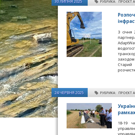
30 ЛИПНЯ 2025
РУБРИКА:
ПРОЄКТ 
Розпоч
інфрас
З січня
партне
AdaptW
водого
транско
заходом 
Старий
розчист
24 ЧЕРВНЯ 2025
РУБРИКА:
ПРОЄКТ 
Україн
рамках
18-19 ч
управлі
управлін