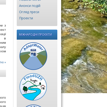
Анонси подій
Огляд преси
Проекти
ом з
оект
ції
МІЖНАРОДНІ ПРОЄКТИ
у в
рним
налу
яхом
тю »
вого
ного
вців