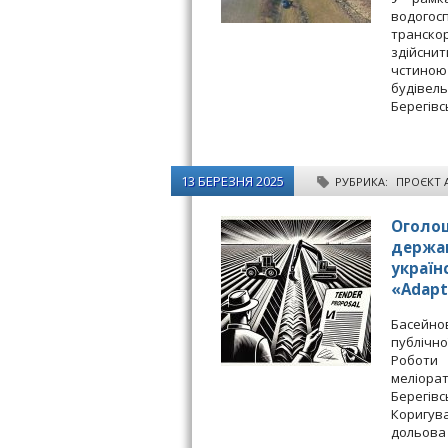
водого
транско
здійснит
чстиною 
будівел
Берегівс
13 БЕРЕЗНЯ 2025
РУБРИКА:
ПРОЄКТ 
Оголош
держав
україн
«Adap
Басейно
публічно
Роботи
меліора
Берегів
Коригув
дольова 