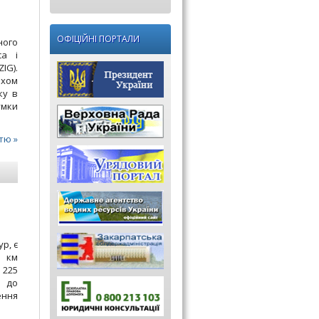
ОФІЦІЙНІ ПОРТАЛИ
ного
са і
IG).
яхом
ку в
умки
тю »
р, є
1 км
 225
я до
ення