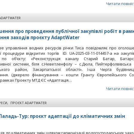
Читати повніс
ADAPTWATER
ення про проведення публічної закупівлі робіт в рам
ння заходів проєкту AdaptWater
ве управління водних ресурсів річки Тиса повідомляє про оголош
ї процедури відкритих торгів ID: UA-2025-03-11-014457-a на закупі
 по об’єкту: «Реконструкція каналу Старий Батар, Батарс
тивної системи, біля с.Неветленфолу – с.Дюла, Пийтерфолвівська 
ського район, Закарпатської області». I-ша Черга будівниц
ання. (джерело фінансування – кошти Гранту Європейського С
 рамках Проекту МТД ЄС «Адаптація…
Читати повніс
РЕСИ
,
ПРОЄКТ ADAPTWATER
Паладь-Тур: проєкт адаптації до кліматичних змін
ія до кліматичних змін шляхом гармонізації водогосподарських заход