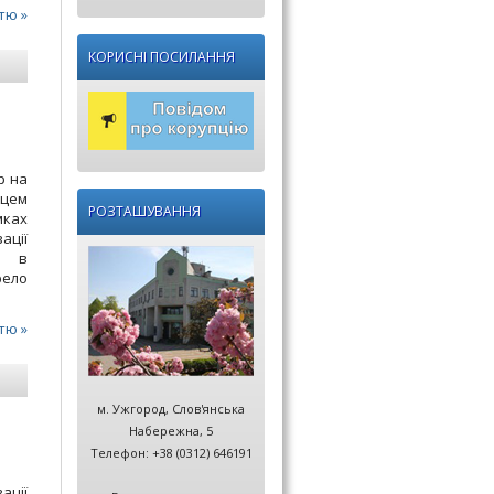
тю »
КОРИСНІ ПОСИЛАННЯ
р на
жцем
РОЗТАШУВАННЯ
ках
ації
у в
рело
тю »
м. Ужгород, Слов'янська
Набережна, 5
Телефон: +38 (0312) 646191
ації