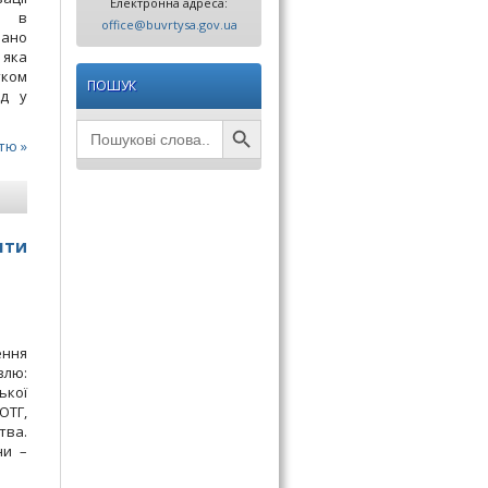
Електронна адреса:
у в
office@buvrtysa.gov.ua
вано
 яка
тком
ПОШУК
зд у
Search Button
Search
for:
тю »
шти
ення
влю:
ької
ОТГ,
тва.
ни –