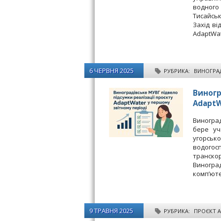
водного 
Тисайськ
Захід ві
AdaptWat
6 ЧЕРВНЯ 2025
РУБРИКА:
ВИНОГРАД
Виногр
AdaptW
Виноград
бере уча
угорськ
водого
транско
Виногр
комп’ют
9 ТРАВНЯ 2025
РУБРИКА:
ПРОЄКТ 