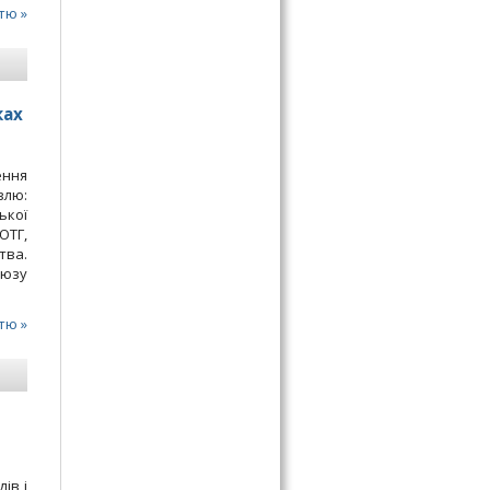
тю »
ках
ення
влю:
ької
ОТГ,
тва.
оюзу
тю »
ів і