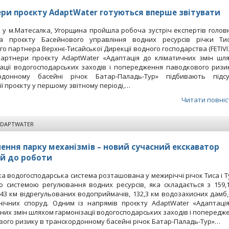
ри проєкту AdaptWater готуються вперше звітувати
 у м.Матесалка, Угорщина пройшла робоча зустріч експертів голов
а проєкту Басейнового управління водних ресурсів річки Ти
го партнера Верхнє-Тисайської Дирекції водного господарства (FETIVIZ
партнери проєкту AdaptWater «Адаптація до кліматичних змін шл
зації водогосподарських заходів і попередження паводкового ризи
рдонному басейні річок Батар-Паладь-Тур» підбивають підс
ії проєкту у першому звітному періоді,…
Читати повніс
ADAPTWATER
ення парку механізмів – новий сучасний екскаватор
й до роботи
а водогосподарська система розташована у межиріччі річок Тиса і Ту
ю системою регулювання водних ресурсів, яка складається з 159,
 43 км відрегульованих водоприймачів, 132,3 км водозахисних дамб,
хнічних споруд. Одним із напрямів проєкту AdaptWater «Адаптаці
них змін шляхом гармонізації водогосподарських заходів і попередж
ого ризику в транскордонному басейні річок Батар-Паладь-Тур»…