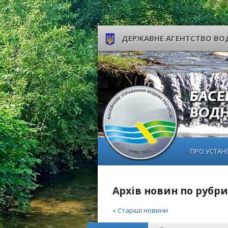
ДЕРЖАВНЕ АГЕНТСТВО ВОД
ПРО УСТАН
Архів новин по рубри
« Старіші новини