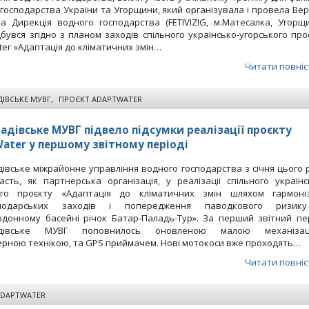
господарства України та Угорщини, який організувала і провела Вер
а Дирекція водного господарства (FETIVIZIG, м.Матесалка, Угорщи
дбувся згідно з планом заходів спільного українсько-угорського про
er «Адаптація до кліматичних змін…
Читати повніс
ІВСЬКЕ МУВГ
,
ПРОЄКТ ADAPTWATER
адівське МУВГ підвело підсумки реалізації проєкту
ater у першому звітному періоді
івське міжрайонне управління водного господарства з січня цього 
сть, як партнерська організація, у реалізації спільного українс
ого проєкту «Адаптація до кліматичних змін шляхом гармоніз
сподарських заходів і попередження паводкового ризик
рдонному басейні річок Батар-Паладь-Тур». За перший звітний пе
адівське МУВГ поповнилось оновленою малою механізаці
ерною технікою, та GPS приймачем. Нові мотокоси вже проходять…
Читати повніс
ADAPTWATER