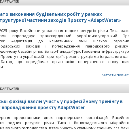
ADAPTWATER
ато виконання будівельних робіт у рамках
труктурної частини заходів Проєкту «AdaptWater»
 2025 року Басейнове управління водних ресурсів річки Тиса раз
рами впроваджує транскордонний українсько-угорський Пр
ater «Адаптація до кліматичних змін шляхом гармоніза
сподарських заходів і попередження паводкового ризик
рдонному басейні річок Батар-Паладь-Тур». Головним інфраструкту
Проекту на українській території є реконструкція магістрального ка
 Батар, що передбачає організацію поверхневого стоку шл
ки…
Читати повніс
ADAPTWATER
ські фахівці взяли участь у професійному тренінгу в
 впровадження проєкту AdaptWater
ервня представники двох партнерських організацій, Басейно
ння водних ресурсів річки Тиса і Виноградівського міжрайон
ня водного господарства, взяли участь у спільному тренінгу для фахі