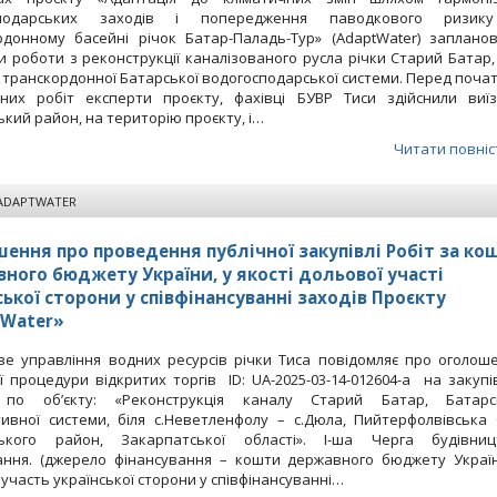
сподарських заходів і попередження паводкового ризик
рдонному басейні річок Батар-Паладь-Тур» (AdaptWater) заплано
и роботи з реконструкції каналізованого русла річки Старий Батар,
транскордонної Батарської водогосподарської системи. Перед поча
ьних робіт експерти проєкту, фахівці БУВР Тиси здійснили виї
ький район, на територію проєкту, і…
Читати повніс
ADAPTWATER
ення про проведення публічної закупівлі Робіт за ко
ного бюджету України, у якості дольової участі
ської сторони у співфінансуванні заходів Проєкту
tWater»
ве управління водних ресурсів річки Тиса повідомляє про оголош
ї процедури відкритих торгів ID: UA-2025-03-14-012604-a на закупі
 по об’єкту: «Реконструкція каналу Старий Батар, Батарс
тивної системи, біля с.Неветленфолу – с.Дюла, Пийтерфолвівська 
ського район, Закарпатської області». I-ша Черга будівниц
ання. (джерело фінансування – кошти державного бюджету Украї
участь української сторони у співфінансуванні…