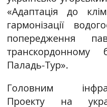
«Адаптація до клі
гармонізації водог
попередження па
транскордонному 
Паладь-Тур».
Головним інфрас
Проекту на укра