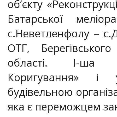
об’єкту «Реконструкц
Батарської меліор
с.Неветленфолу – с.
ОТГ, Берегівського
області. I-ша Ч
Коригування» і 
будівельною організ
яка є переможцем за