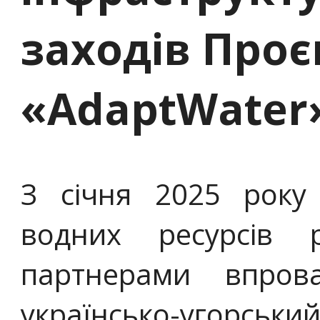
заходів Проє
«AdaptWater
З січня 2025 року
водних ресурсів
партнерами впров
українсько-угорсь