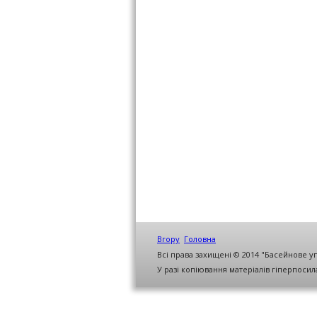
Вгору
Головна
Всі права захищені © 2014 "Басейнове у
У разі копіювання матеріалів гіперпоси