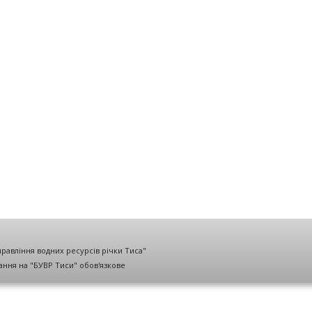
правління водних ресурсів річки Тиса"
лання на "БУВР Тиси" обов'язкове