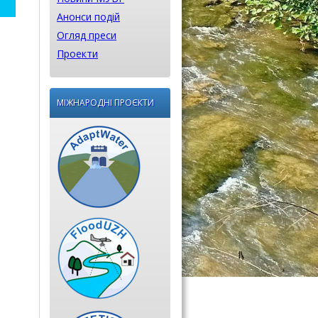
Анонси подій
Огляд преси
Проекти
МІЖНАРОДНІ ПРОЄКТИ