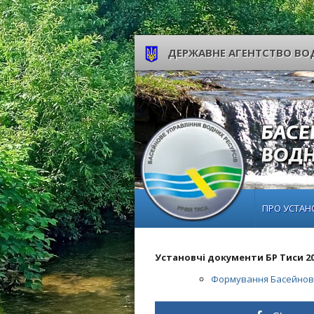
ДЕРЖАВНЕ АГЕНТСТВО ВОД
ПРО УСТАН
Установчі документи БР Тиси 20
Формування Басейново