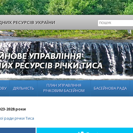
НИХ РЕСУРСІВ УКРАЇНИ
ПЛАН УПРАВЛІННЯ
ОВУ
ДІЯЛЬНІСТЬ
БАСЕЙНОВА РАДА
РІЧКОВИМ БАСЕЙНОМ
23-2028 роки
ї ради річки Тиса