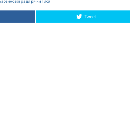
асейнової ради річки Тиса
Tweet