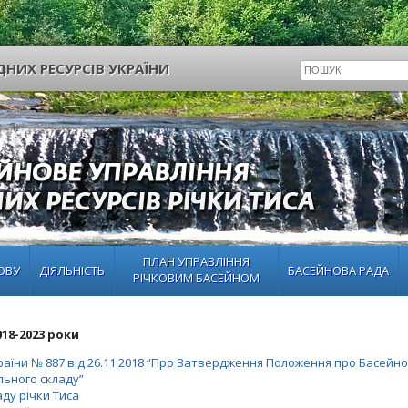
НИХ РЕСУРСІВ УКРАЇНИ
ПЛАН УПРАВЛІННЯ
ОВУ
ДІЯЛЬНІСТЬ
БАСЕЙНОВА РАДА
РІЧКОВИМ БАСЕЙНОМ
18-2023 роки
аїни № 887 від 26.11.2018 “Про Затвердження Положення про Басейн
ального складу”
ду річки Тиса