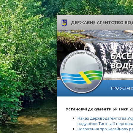
ДЕРЖАВНЕ АГЕНТСТВО ВОД
ПРО УСТАН
Установчі документи БР Тиси 20
Наказ Держводагентства Укр
раду річки Тиса та її персон
Положення про Басейнову ра