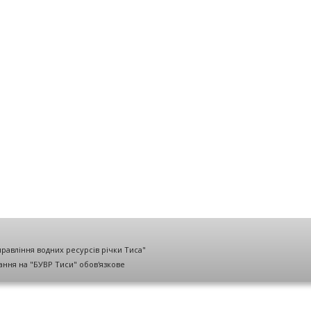
правління водних ресурсів річки Тиса"
лання на "БУВР Тиси" обов'язкове