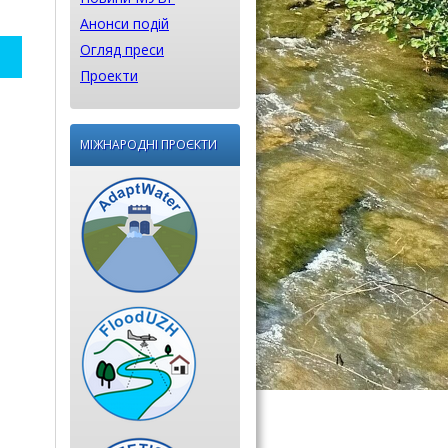
Анонси подій
Огляд преси
Проекти
МІЖНАРОДНІ ПРОЄКТИ