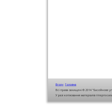
Вгору
Головна
Всі права захищені © 2014 "Басейнове у
У разі копіювання матеріалів гіперпоси