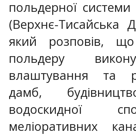
польдерної системи
(Верхнє-Тисайська Д
який розповів, що
польдеру вико
влаштування та ре
дамб, будівницт
водоскидної спо
меліоративних ка