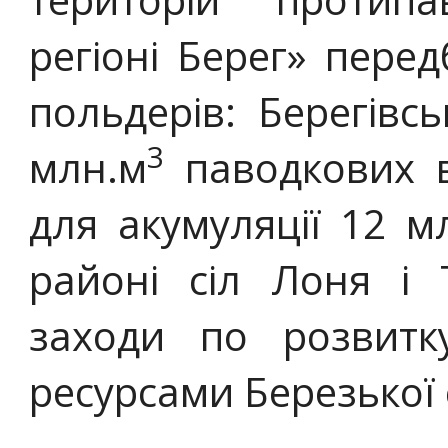
регіоні Берег» пере
польдерів: Берегівсь
3
млн.м
паводкових в
для акумуляції 12 м
районі сіл Лоня і 
заходи по розвитк
ресурсами Березької 