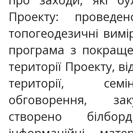
Проекту: проведен
топогеодезичні вимі
програма з покраще
території Проекту, в
території, семі
обговорення, за
створено білбор
інформаційні мате