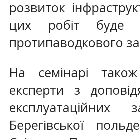
розвиток інфрастру
цих робіт буде 
протипаводкового зах
На семінарі також
експерти з допові
експлуатаційних 
Берегівської поль