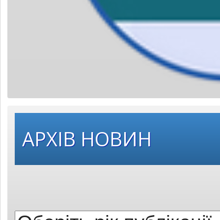
Оберіть
АРХІВ НОВИН
рік
публікації: