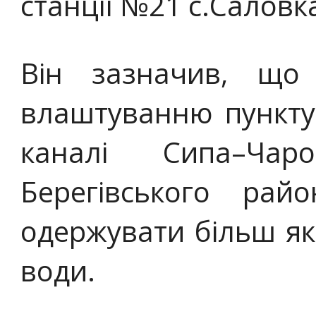
станції №21 с.Саловк
Він зазначив, що
влаштуванню пункту
каналі Сипа–Чар
Берегівського рай
одержувати більш які
води.