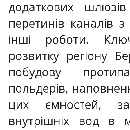
додаткових шлюзів
перетинів каналів 
інші роботи. Клю
розвитку регіону Б
побудову протип
польдерів, наповне
цих ємностей, за
внутрішніх вод в м