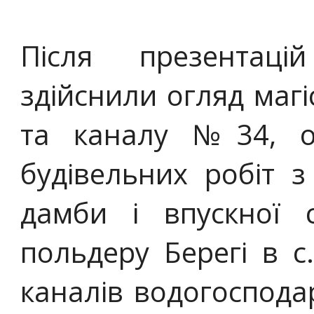
Після презентаці
здійснили огляд маг
та каналу №34, о
будівельних робіт 
дамби і впускної 
польдеру Берегі в с
каналів водогоспода