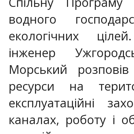
Спільну Програму 
водного господар
екологічних ціле
інженер Ужгород
Морський розповів
ресурси на терито
експлуатаційні за
каналах, роботу і о