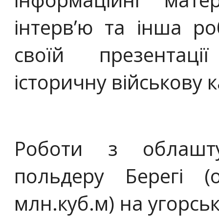
інтерв’ю та інша ро
своїй презентац
історичну військову к
Роботи з облашт
польдеру Берегі (
млн.куб.м) на угорськ