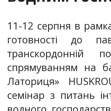
11-12 серпня в рамк
готовності до пав
транскордонній п
спрямуванням на б
Латориця» HUSKROU
семінар з питань ін
водного господарст