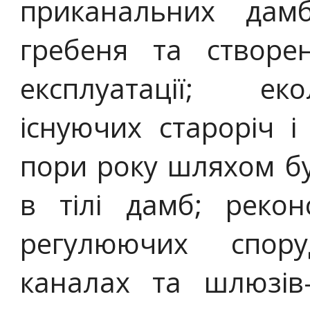
приканальних да
гребеня та створе
експлуатації; ек
існуючих староріч 
пори року шляхом бу
в тілі дамб; реконс
регулюючих спор
каналах та шлюзів-