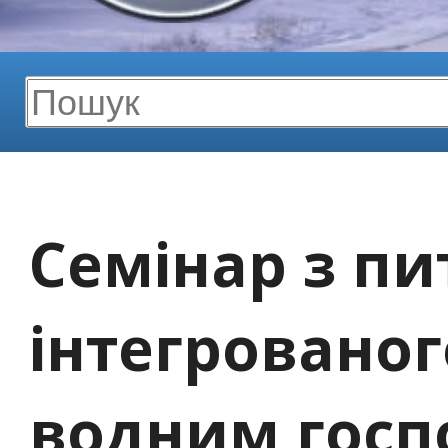
Семінар з пи
інтегрованог
водним госп