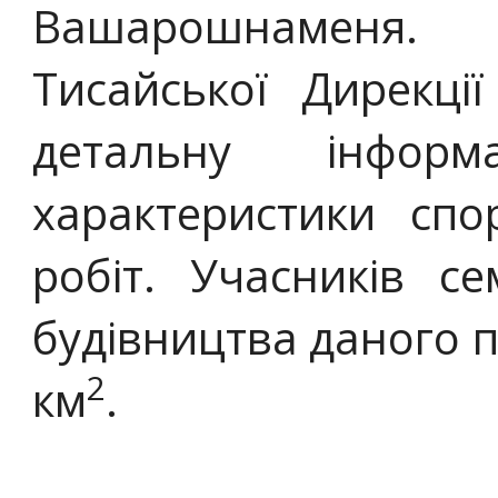
Вашарошнаменя. 
Тисайської Дирекці
детальну інформ
характеристики спо
робіт. Учасників с
будівництва даного 
2
км
.