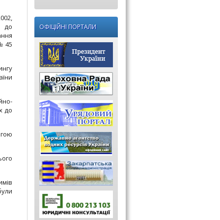
002,
і до
ОФІЦІЙНІ ПОРТАЛИ
ання
№ 45
ингу
їни
йно-
х до
огою
ього
имів
були