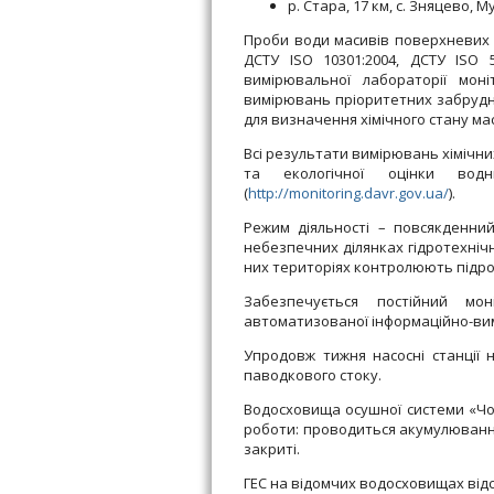
р. Стара, 17 км, с. Зняцево, 
Проби води масивів поверхневих 
ДСТУ ISO 10301:2004, ДСТУ ISO 5
вимірювальної лабораторії мон
вимірювань пріоритетних забрудн
для визначення хімічного стану ма
Всі результати вимірювань хімічни
та екологічної оцінки вод
(
http://monitoring.davr.gov.ua/
).
Режим діяльності – повсякденний:
небезпечних ділянках гідротехнічн
них територіях контролюють підро
Забезпечується постійний мо
автоматизованої інформаційно-вим
Упродовж тижня насосні станції 
паводкового стоку.
Водосховища осушної системи «Чо
роботи: проводиться акумулюванн
закриті.
ГЕС на відомчих водосховищах відс