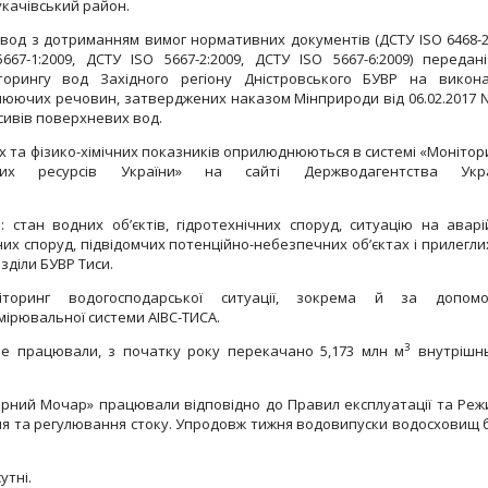
Мукачівський район.
вод з дотриманням вимог нормативних документів (ДСТУ ISO 6468-2
667-1:2009, ДСТУ ISO 5667-2:2009, ДСТУ ISO 5667-6:2009) передан
іторингу вод Західного регіону Дністровського БУВР на викон
юючих речовин, затверджених наказом Мінприроди від 06.02.2017 
сивів поверхневих вод.
х та фізико-хімічних показників оприлюднюються в системі «Монітор
них ресурсів України» на сайті Держводагентства Укра
 стан водних об’єктів, гідротехнічних споруд, ситуацію на аварі
их споруд, підвідомчих потенційно-небезпечних об’єктах і прилегли
зділи БУВР Тиси.
ніторинг водогосподарської ситуації, зокрема й за допом
ірювальної системи АІВС-ТИСА.
3
не працювали, з початку року перекачано 5,173 млн м
внутрішн
рний Мочар» працювали відповідно до Правил експлуатації та Реж
я та регулювання стоку. Упродовж тижня водовипуски водосховищ 
утні.