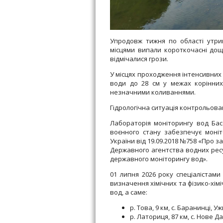
Упродовж тижня по області утри
місцями випали короткочасні дощі,
відмічалися грози.
У місцях проходження інтенсивних 
води до 28 см у межах корінних 
незначними коливаннями.
Гідрологічна ситуація контрольова
Лабораторія моніторингу вод Бас
воєнного стану забезпечує моні
України від 19.09.2018 №758 «Про 
Державного агентства водних ресу
державного моніторингу вод».
01 липня 2026 року спеціалістами
визначення хімічних та фізико-хім
вод, а саме:
р. Това, 9 км, с. Баранинці, 
р. Латориця, 87 км, с. Нове 