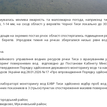
мувалась мінлива хмарність та малохмарна погода, наприкінці т
 1-14 мм, на сході області у верхів’ях Чорної Тиси локально до 30
дощів на окремих постах річок області спостерігались підвищення рі
берегів. Упродовж тижня на річках зберігалися низькі рівні во
на.
ейнового управління водних ресурсів річки Тиса з врахуванням 
торинг поверхневих вод відповідно до Постанови Кабінету Мініс
затвердження Порядку здійснення державного моніторингу вод» та на
рсів України від 28.01.2026 №17 «Про впровадження Порядку здійсн
 лабораторії моніторингу вод БУВР Тиси здійснено відбір проб вод
ічних показників в 3 (трьох) пунктах спостереження масивів поверхн
Ужгородський район;
Давидково, Мукачівський район;