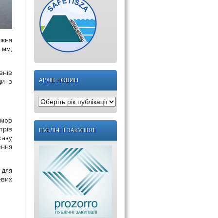
ижня
 мм,
внів
АРХІВ НОВИН
ди з
Оберіть
рік
умов
публікації:
трів
ПУБЛІЧНІ ЗАКУПІВЛІ
казу
ення
 для
евих