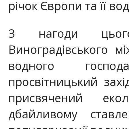
річок Європи та її во
З нагоди цьог
Виноградівського м
водного господа
просвітницький захід
присвячений екол
дбайливому став