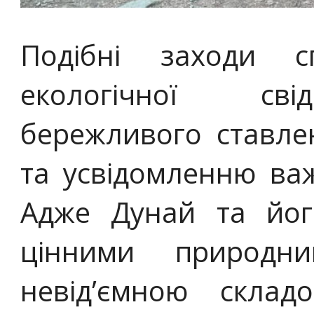
Подібні заходи 
екологічної сві
бережливого ставле
та усвідомленню важ
Адже Дунай та йо
цінними природн
невід’ємною склад