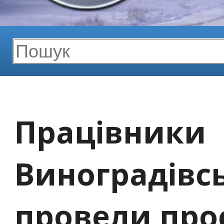
Працівники
Виноградівс
провели про