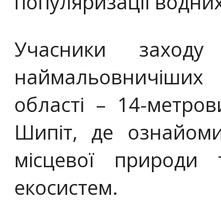
популяризації водних
Учасники заходу
наймальовничіших
області – 14-метро
Шипіт, де ознайом
місцевої природи
екосистем.