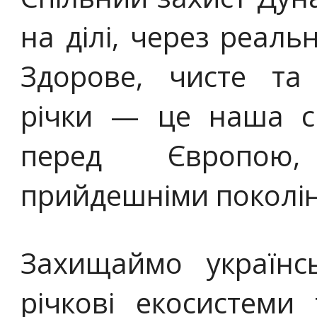
на ділі, через реаль
Здорове, чисте та
річки — це наша сп
перед Європою,
прийдешніми поколі
Захищаймо українс
річкові екосистеми