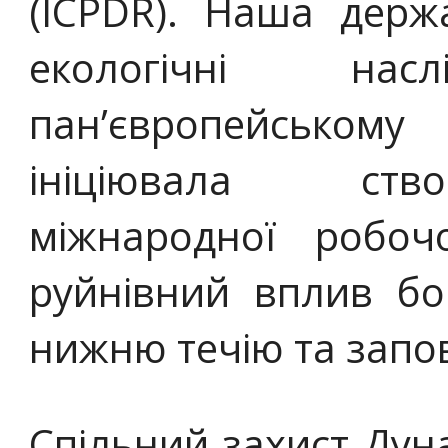
(ICPDR). Наша держ
екологічні на
пан’європейському
ініціювала ство
міжнародної робоч
руйнівний вплив бо
нижню течію та запо
Спільний захист Дуна