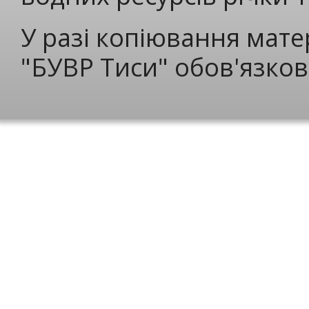
У разі копіювання мате
"БУВР Тиси" обов'язков