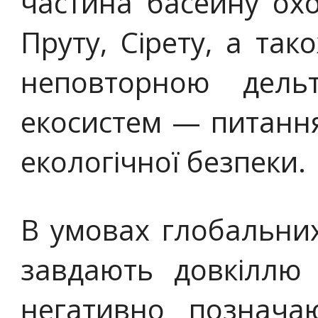
частина басейну ох
Пруту, Сірету, а та
неповторною дель
екосистем — питання
екологічної безпеки.
В умовах глобальних 
завдають довкіллю
негативно познача