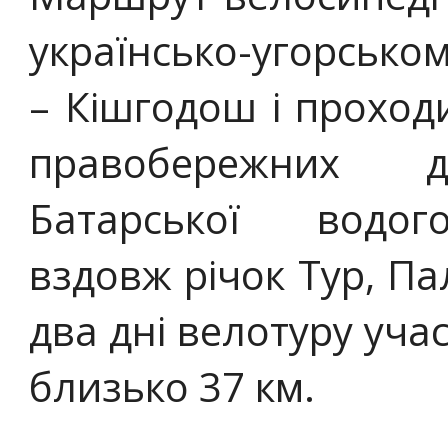
українсько-угорсько
– Кішгодош і проход
правобережних д
Батарської водог
вздовж річок Тур, Па
два дні велотуру уча
близько 37 км.