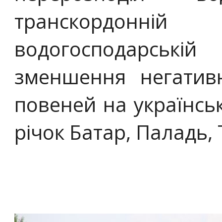
транскордон
водогосподарськ
зменшення негативн
повеней на українсь
річок Батар, Паладь, 