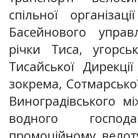
спільної організац
Басейнового управ
річки Тиса, угорсь
Тисайської Дирекції
зокрема, Сотмарської
Виноградівського м
водного господ
промоційному велот