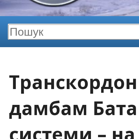
Транскордонн
дамбам Бата
системи – на