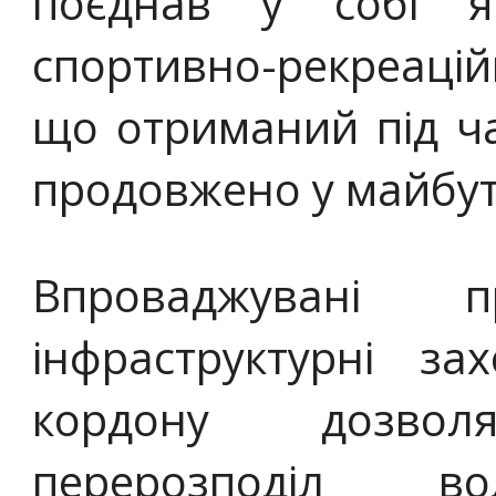
поєднав у собі я
спортивно-рекреацій
що отриманий під ча
продовжено у майбутн
Впроваджувані п
інфраструктурні з
кордону дозво
перерозподіл в