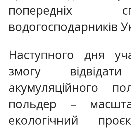
попередніх сп
водогосподарників У
Наступного дня уч
змогу відвідат
акумуляційного по
польдер – масшт
екологічний про