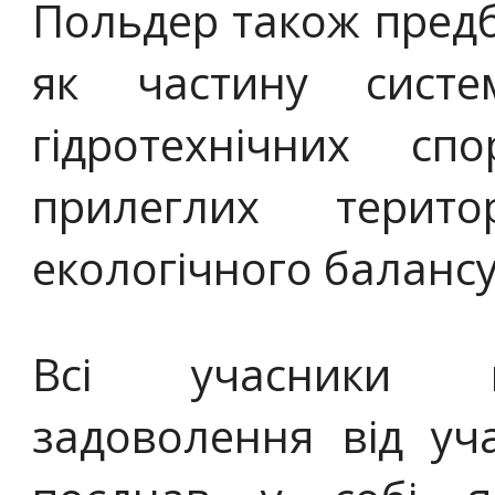
Польдер також пред
як частину систе
гідротехнічних с
прилеглих терит
екологічного балансу
Всі учасники в
задоволення від уча