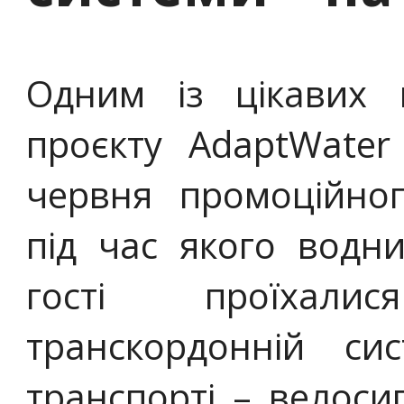
Одним із цікавих к
проєкту AdaptWater
червня промоційног
під час якого водн
гості проїхали
транскордонній си
транспорті – велосип