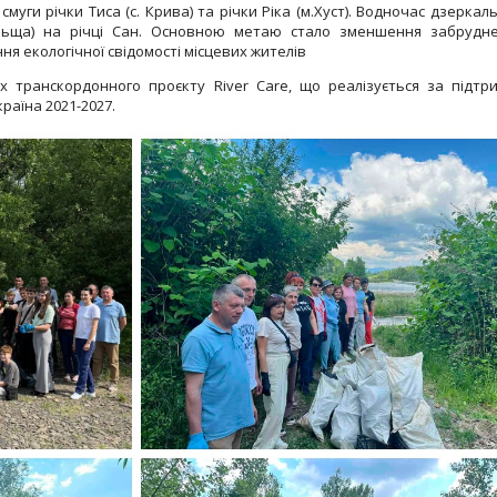
уги річки Тиса (с. Крива) та річки Ріка (м.Хуст). Водночас дзеркал
Польща) на річці Сан. Основною метаю стало зменшення забрудн
я екологічної свідомості місцевих жителів
 транскордонного проєкту River Care, що реалізується за підтр
раїна 2021-2027.