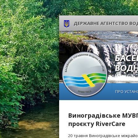
ДЕРЖАВНЕ АГЕНТСТВО ВОД
ПРО УСТАН
Виноградівське МУВГ 
проєкту RiverCare
20 травня Виноградівське міжрайон