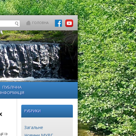
ГОЛОВНА
ПУБЛІЧНА
ІНФОРМАЦІЯ
РУБРИКИ
х
Загальне
ї із
Новини МУВГ