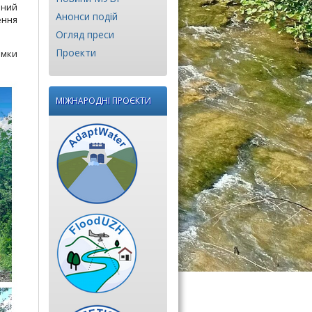
ьний
Анонси подій
ення
Огляд преси
Проекти
имки
МІЖНАРОДНІ ПРОЄКТИ