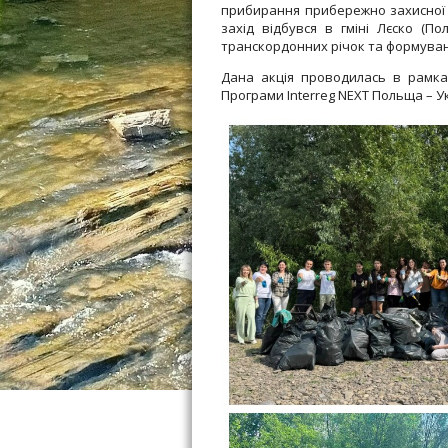
прибирання прибережно захисної см
захід відбувся в гміні Лєско (
транскордонних річок та формуванн
Дана акція проводилась в рамках
Програми Interreg NEXT Польща – Ук