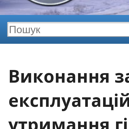
Виконання за
експлуатаці
утримання г