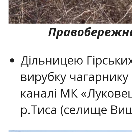
Правобережна
Дільницею Гірських
вирубку чагарнику
каналі МК «Луковец
р.Тиса (селище Виш