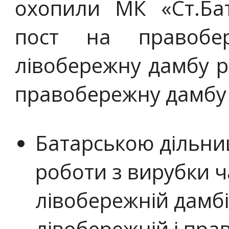
охопили МК «Ст.Бат
пост на правобер
лівобережну дамбу р
правобережну дамбу
Батарською дільн
роботи з вирубки ч
лівобережній дамбі
лівобережній і пр