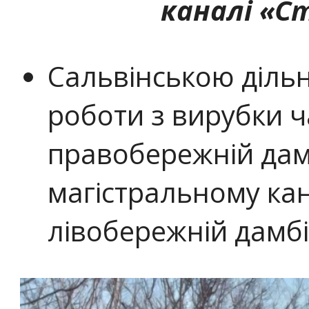
каналі «С
Сальвінською діль
роботи з вирубки ч
правобережній дамб
магістральному кан
лівобережній дамбі