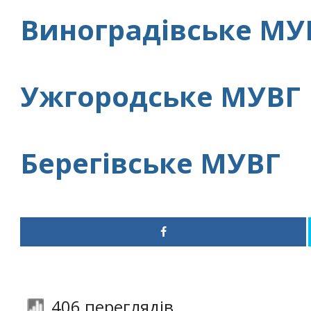
Виноградівське МУ
Ужгородське МУВГ
Берегівське МУВГ
406 переглядів