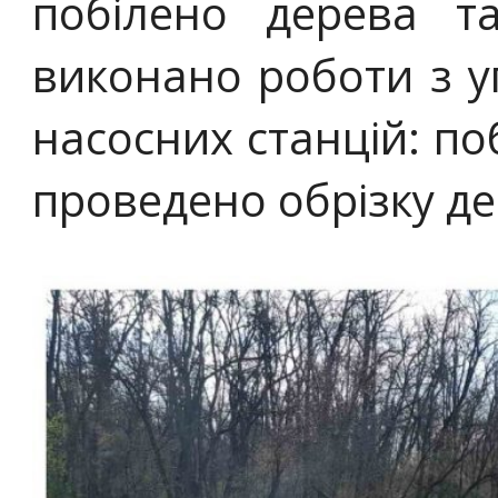
побілено дерева т
виконано роботи з у
насосних станцій: по
проведено обрізку дер