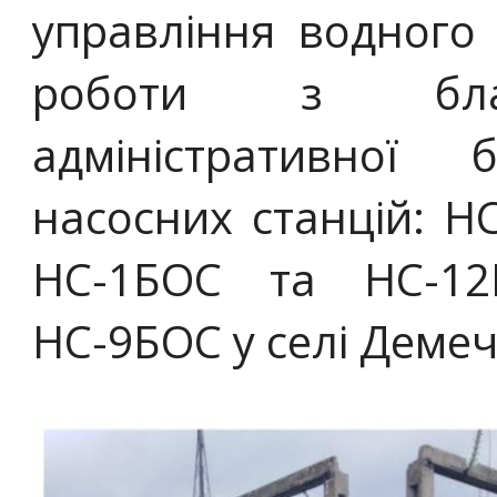
управління водного
роботи з благо
адміністративної 
насосних станцій: Н
НС-1БОС та НС-12
НС-9БОС у селі Демеч