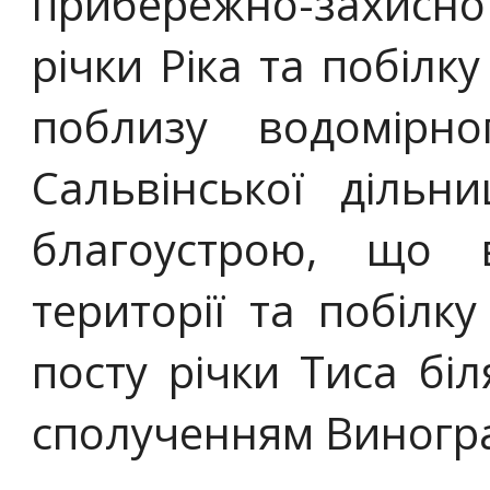
прибережно-захисно
річки Ріка та побілку
поблизу водомірно
Сальвінської дільн
благоустрою, що 
території та побілк
посту річки Тиса бі
сполученням Виногра