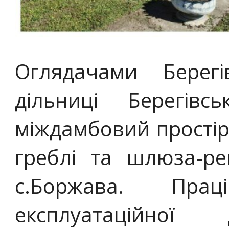
Оглядачами Берегів
дільниці Берегів
міждамбовий простір
греблі та шлюза-ре
с.Боржава. Прац
експлуатаційної