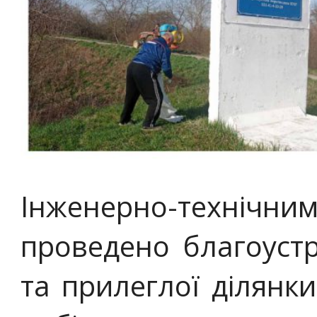
Інженерно-техні
проведено благоустр
та прилеглої ділянк