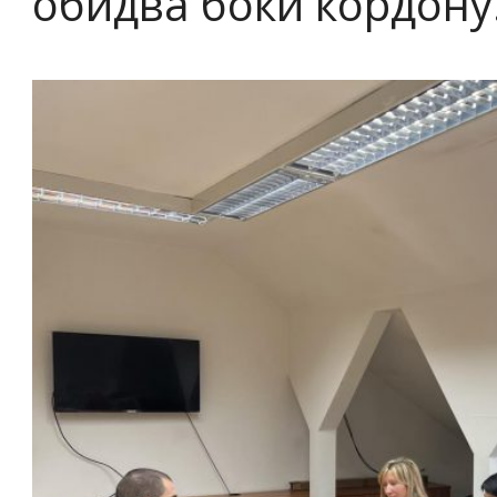
обидва боки кордону