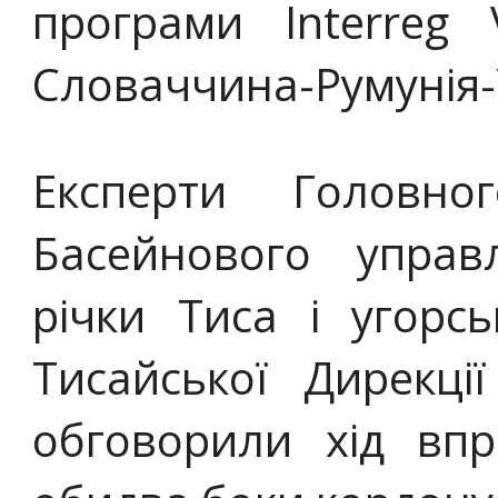
програми Interreg
Словаччина-Румунія-
Експерти Головно
Басейнового управ
річки Тиса і угорс
Тисайської Дирекці
обговорили хід вп