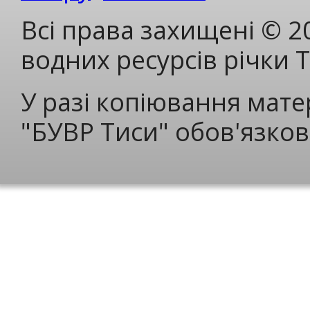
Всі права захищені © 2
водних ресурсів річки 
У разі копіювання мате
"БУВР Тиси" обов'язков