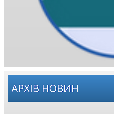
Оберіть
АРХІВ НОВИН
рік