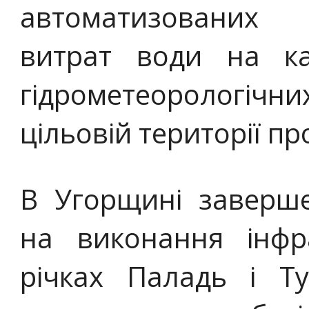
автоматизованих 
витрат води на к
гідрометеорологі
цільовій території пр
В Угорщині заверше
на виконання інфр
річках Паладь і Ту