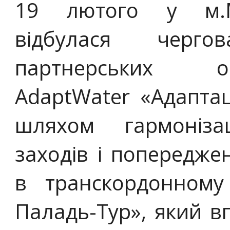
19 лютого у м.М
відбулася черго
партнерських ор
AdaptWater «Адаптац
шляхом гармонізац
заходів і попередже
в транскордонному
Паладь-Тур», який в