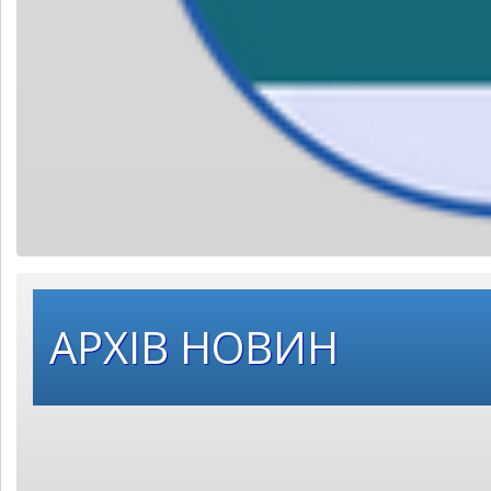
Оберіть
АРХІВ НОВИН
рік