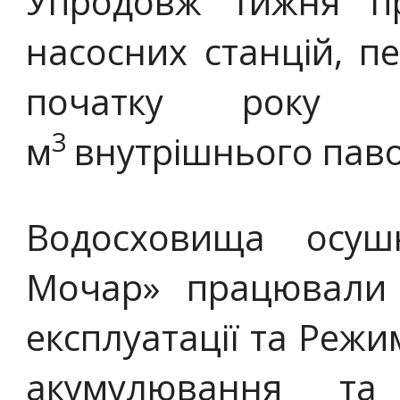
Упродовж тижня п
насосних станцій, п
початку року п
3
м
внутрішнього паво
Водосховища осуш
Мочар» працювали 
експлуатації та Режи
акумулювання та