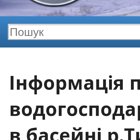
Інформація 
водогоспода
в басейні р.Т