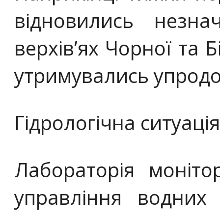
відновились незна
верхів’ях Чорної та 
утримувались упрод
Гідрологічна ситуаці
Лабораторія моніто
управління водних 