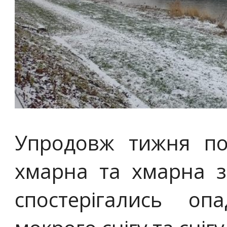
Упродовж тижня по
хмарна та хмарна з
спостерігались о