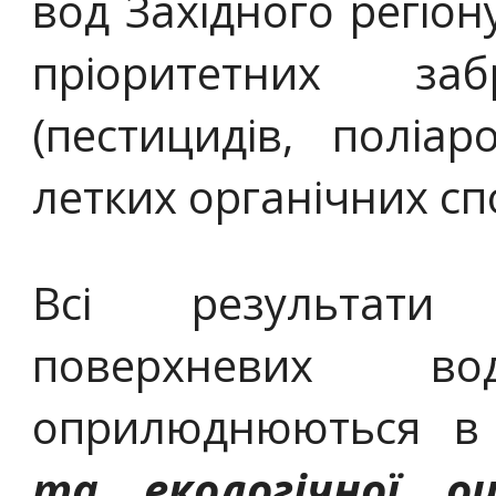
вод Західного регіон
пріоритетних за
(пестицидів, поліар
летких органічних сп
Всі результати 
поверхневих в
оприлюднюються в 
та екологічної оц