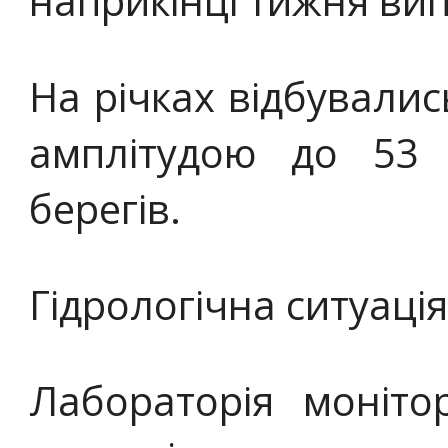
наприкінці тижня вип
На річках відбувалис
амплітудою до 53
берегів.
Гідрологічна ситуаці
Лабораторія моніто