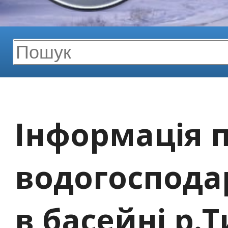
Інформація 
водогоспода
в басейні р.Т