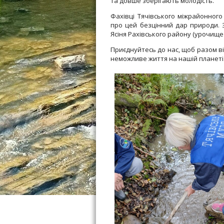
та довше зберігають молодість.
Фахівці Тячівського міжрайонног
про цей безцінний дар природи. 
Ясіня Рахівського району (урочище 
Приєднуйтесь до нас, щоб разом в
неможливе життя на нашій планеті