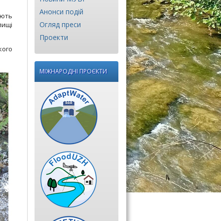
Анонси подій
ають
Огляд преси
лищі
Проекти
кого
МІЖНАРОДНІ ПРОЄКТИ