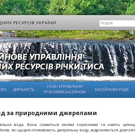
НИХ РЕСУРСІВ УКРАЇНИ
ПЛАН УПРАВЛІННЯ
ОВУ
ДІЯЛЬНІСТЬ
БАСЕЙНОВА РАДА
РІЧКОВИМ БАСЕЙНОМ
ляд за природними джерелами
льна вода. Вона славиться своїми корисними та навіть цілю
йонів, які щодня споживають джерельну воду, відрізняються довголі