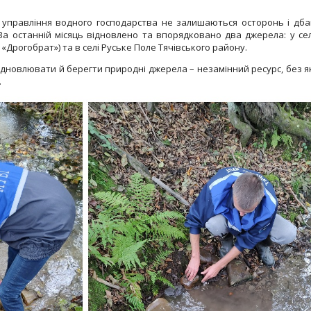
о управління водного господарства не залишаються осторонь і дб
За останній місяць відновлено та впорядковано два джерела: у се
«Дрогобрат») та в селі Руське Поле Тячівського району.
ідновлювати й берегти природні джерела – незамінний ресурс, без я
.