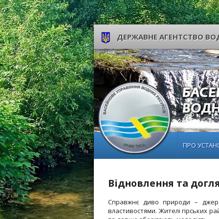
ДЕРЖАВНЕ АГЕНТСТВО ВОД
ПРО УСТАН
Відновлення та дог
Справжнє диво природи – джере
властивостями. Жителі гірських ра