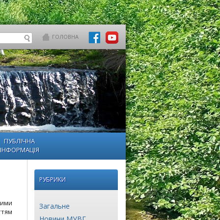
ГОЛОВНА
ПУБЛІЧНА
ІНФОРМАЦІЯ
РУБРИКИ
щими
Загальне
ттям
Новини МУВГ