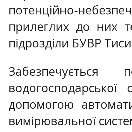
потенційно-небе
прилеглих до них т
підрозділи БУВР Тиси
Забезпечується п
водогосподарської 
допомогою автомати
вимірювальної систе