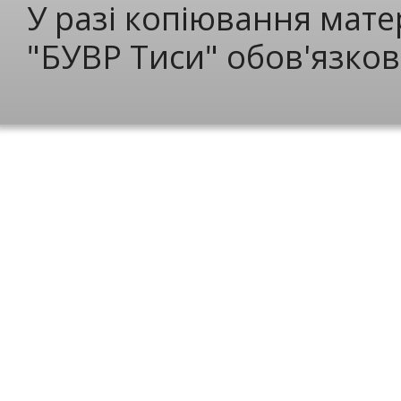
У разі копіювання мате
"БУВР Тиси" обов'язков