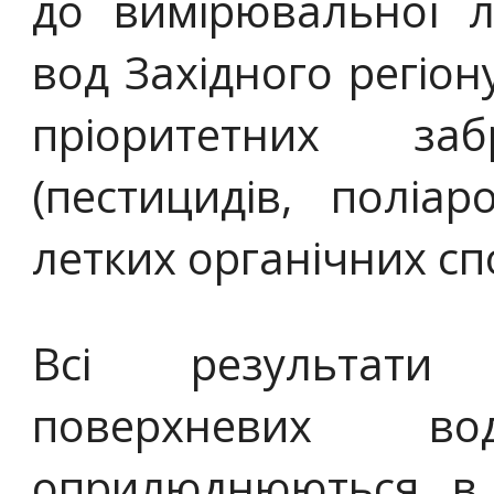
до вимірювальної л
вод Західного регіон
пріоритетних за
(пестицидів, поліар
летких органічних сп
Всі результати 
поверхневих в
оприлюднюються в 