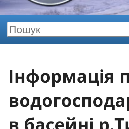
Інформація 
водогоспода
в басейні р.Т