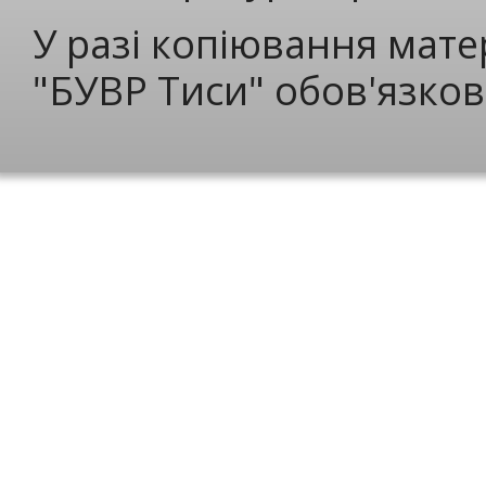
У разі копіювання мате
"БУВР Тиси" обов'язков