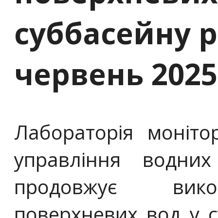
суббасейну р
червень 2025
Лабораторія моніто
управління водних
продовжує вико
поверхневих вод у с