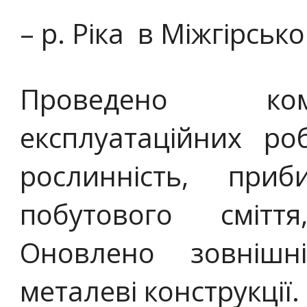
– р. Ріка в Міжгірськ
Проведено ком
експлуатаційних ро
рослинність, приб
побутового смітт
Оновлено зовнішн
металеві конструкції.