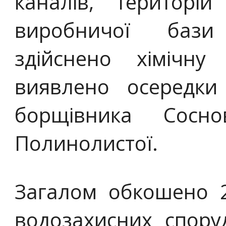
каналів, територі
виробничої бази
здійснено хімічну
виявлено осередки 
борщівника Сосно
Полинолистої.
Загалом обкошено 2
водозахисних спору