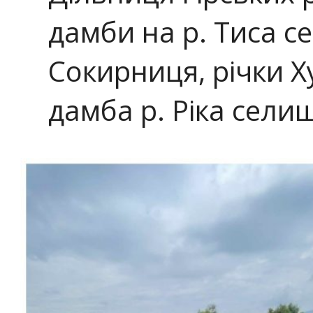
дамби на р. Тиса с
Сокирниця, річки Х
дамба р. Ріка селищ