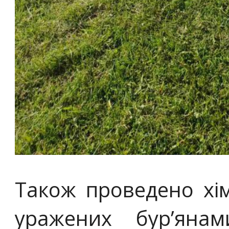
Також проведено хі
уражених бур’янам