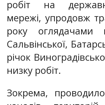
робіт на державн
мережі, упродовж т
року оглядачами гі
Сальвінської, Батарсь
річок Виноградівськ
низку робіт.
Зокрема, проводил