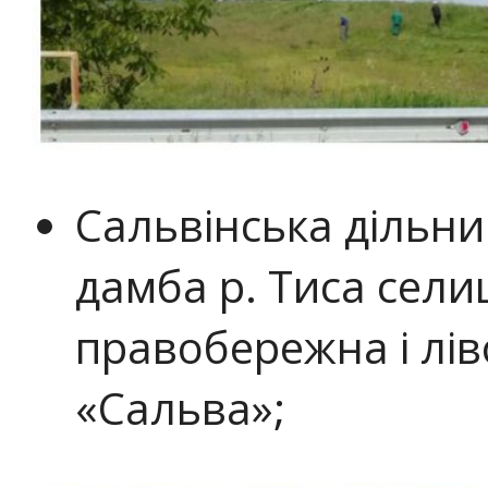
Сальвінська дільн
дамба р. Тиса сели
правобережна і лі
«Сальва»;