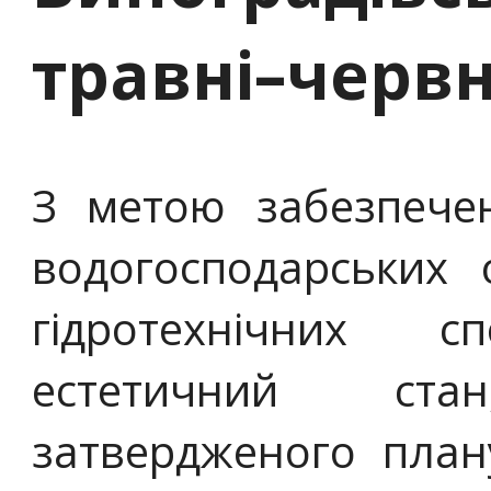
травні–червн
З метою забезпече
водогосподарських 
гідротехнічних 
естетичний ста
затвердженого план