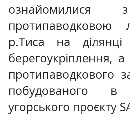
ознайомилися з
протипаводковою 
р.Тиса на ділянці
берегоукріплення, а
протипаводкового за
побудованого в 
угорського проєкту S