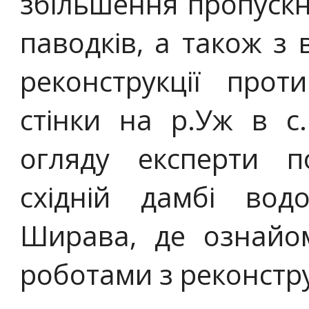
збільшення пропускн
паводків, а також з
реконструкції прот
стінки на р.Уж в с.
огляду експерти п
східній дамбі вод
Ширава, де ознай
роботами з реконстру