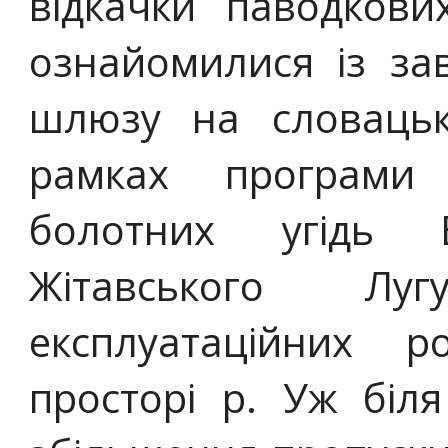
відкачки паводкови
ознайомилися із за
шлюзу на словацьк
рамках програми 
болотних угідь 
Жітавського Лу
експлуатаційних 
просторі р. Уж біл