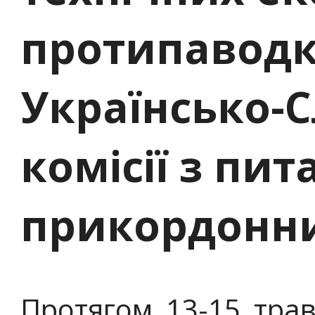
протипаводк
Українсько-
комісії з пит
прикордонни
Протягом 13-15 трав