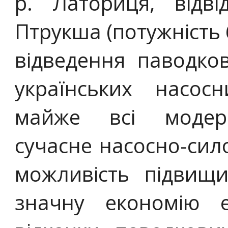
р. Латориця, відв
Птрукша (потужність 6
відведення паводков
українських насосн
майже всі модерн
сучасне насосно-сил
можливість підвищи
значну економію е