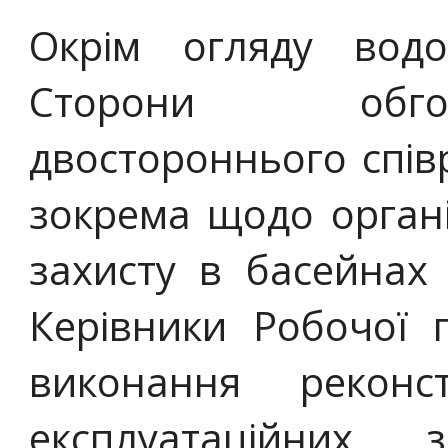
Окрім огляду водог
Сторони обго
двостороннього співр
зокрема щодо органі
захисту в басейнах
Керівники Робочої 
виконання реконст
експлуатаційних 