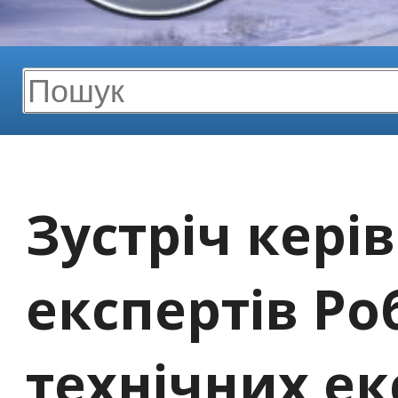
Зустріч кері
експертів Ро
технічних ек