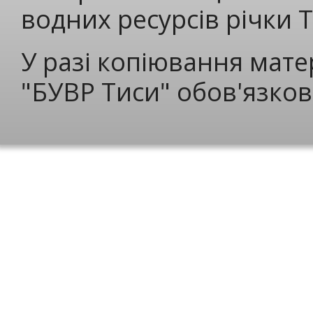
водних ресурсів річки 
У разі копіювання мате
"БУВР Тиси" обов'язков