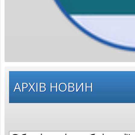
Оберіть
АРХІВ НОВИН
рік
публікації: