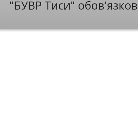
"БУВР Тиси" обов'язков