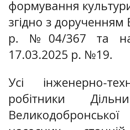
формування культури 
згідно з дорученням 
р. №04/367 та на
17.03.2025 р. №19.
Усі інженерно-те
робітники Дільн
Великодобронської