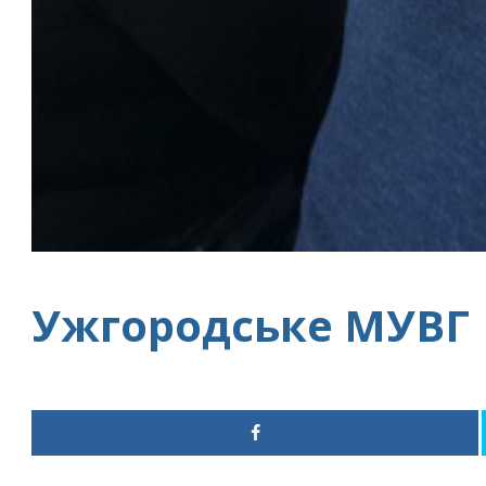
Ужгородське МУВГ