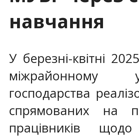
навчання
У березні-квітні 20
міжрайонному у
господарства реаліз
спрямованих на пі
працівників щод