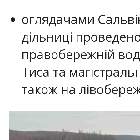
оглядачами Сальвін
дільниці проведено
правобережній водо
Тиса та магістраль
також на лівобереж