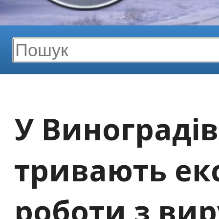
У Винограді
тривають ек
роботи з ви