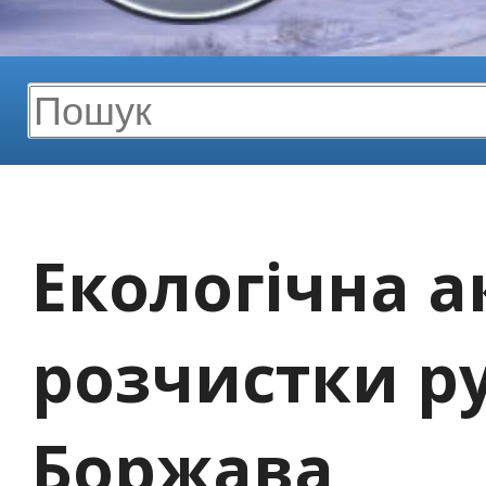
Екологічна а
розчистки ру
Боржава