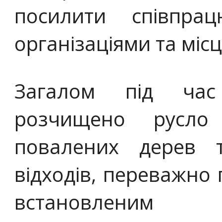
посилити співпра
організаціями та мі
Загалом під час
розчищено русло
повалених дерев 
відходів, переважно 
встановлени