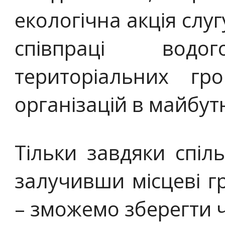
екологічна акція слу
співпраці водог
територіальних гр
організацій в майбут
Тільки завдяки спі
залучивши місцеві г
– зможемо зберегти ч