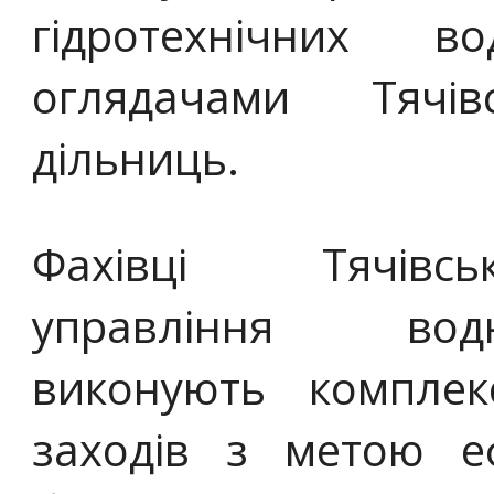
гідротехнічних в
оглядачами Тячів
дільниць.
Фахівці Тячівсь
управління вод
виконують комплек
заходів з метою еф