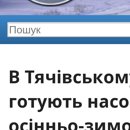
В Тячівсько
готують насос
осінньо-зимо