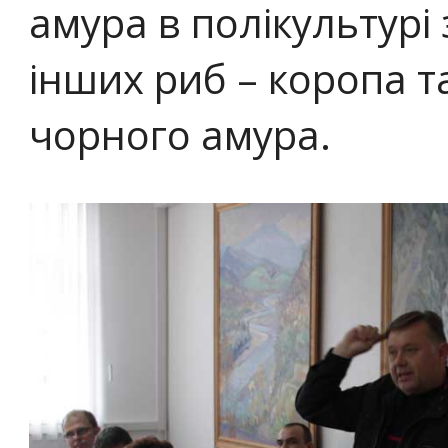
амура в полікультурі
інших риб – коропа т
чорного амура.