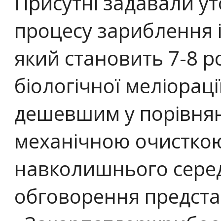
Присутні задавали у
процесу зариблення і
який становить 7-8 р
біологічної меліорац
дешевшим у порівнян
механічною очисткою
навколишнього серед
обговорення предст