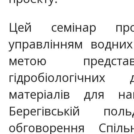
Цей семінар про
управлінням водних
метою представ
гідробіологічних 
матеріалів для н
Берегівській по
обговорення Спіль