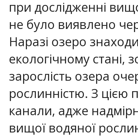
при дослідженні вищо
не було виявлено че
Наразі озеро знаход
екологічному стані, 
зарослість озера оч
рослинністю. З цією 
канали, адже надмір
вищої водяної рослин