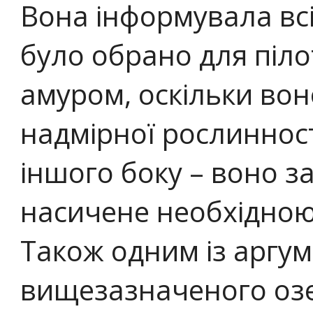
Вона інформувала всі
було обрано для піл
амуром, оскільки вон
надмірної рослинності
іншого боку – воно з
насичене необхідно
Також одним із аргум
вищезазначеного озер