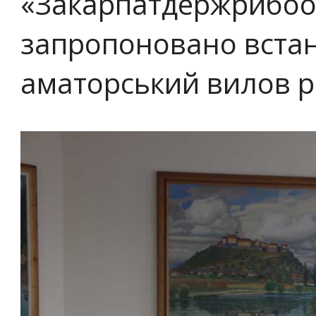
«Закарпатдержрибоо
запропоновано вста
аматорський вилов р