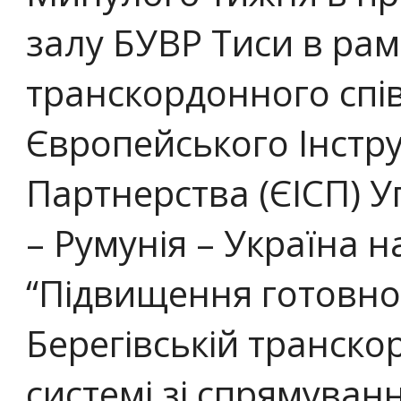
залу БУВР Тиси в ра
транскордонного спі
Європейського Інстру
Партнерства (ЄІСП) 
– Румунія – Україна 
“Підвищення готовнос
Берегівській транско
системі зі спрямуван