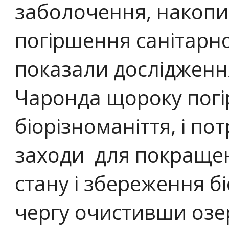
заболочення, накопи
погіршення санітарно
показали дослідження
Чаронда щороку погі
біорізноманіття, і по
заходи для покращен
стану і збереження б
чергу очистивши озер