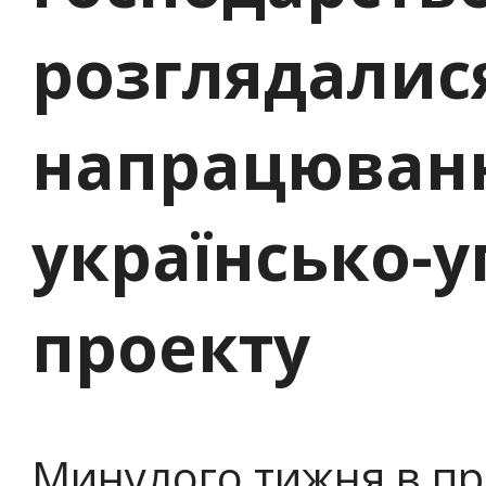
розглядалися
напрацюванн
українсько-у
проекту
Минулого тижня в п