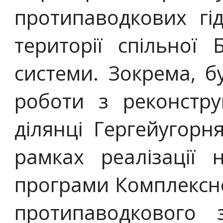
протипаводкових гі
території спільної 
системи. Зокрема, б
роботи з реконстру
ділянці Гергейугорн
рамках реалізації 
програми Комплексно
протипаводкового 