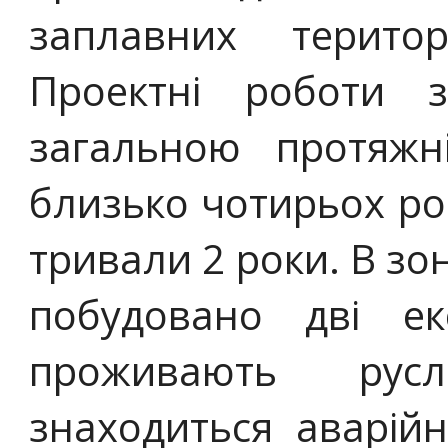
заплавних терито
Проектні роботи з
загальною протяж
близько чотирьох рок
тривали 2 роки. В зо
побудовано дві ек
проживають рус
знаходиться аварійн