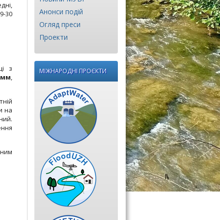
дні,
Анонси подій
9-30
Огляд преси
Проекти
щі з
МІЖНАРОДНІ ПРОЄКТИ
7 мм
,
тній
и на
ний.
ення
жним