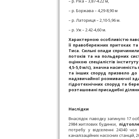
– р. Ріка – 3,87-4.22 м,
– р. Боржава – 4,29-8,90 м
– р. Латориця – 2,10-5,96 м.
– р. Уж – 2.42-4,60 м.
Характерною особливістю паводк
її правобережних притоках та 
Тиса. Сильні опади спричинили
потоків та на польдерних сист
оцінкою спеціалістів інститут
4,5-5,0 м/с), значна насиченіс
та інших споруд призвело до с
надзвичайної розмиваючої здат
гідротехнічних споруд та бере
розташовані присадибні ділянки,
Наслідки
Внаслідок паводку загинуло 17 ос
2984 житлових будинки,
підтопл
потребу у відселенні 24340 чол
каналізаційних насосних станцій, 2