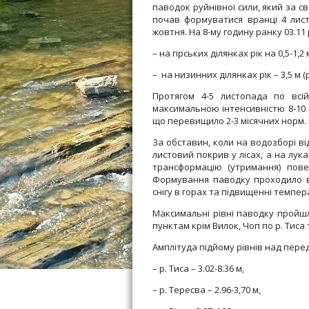
паводок руйнівної сили, який за 
почав формуватися вранці 4 лист
жовтня. На 8-му годину ранку 03.11 
– на гірських ділянках рік на 0,5-1,2 м
– на низинних ділянках рік – 3,5 м (
Протягом 4-5 листопада по всій
максимальною інтенсивністю 8-10 м
що перевищило 2-3 місячних норм. В
За обставин, коли на водозборі ві
листовий покрив у лісах, а на лу
трансформацію (утримання) пове
Формування паводку проходило в
снігу в горах та підвищенні темпер
Максимальні рівні паводку пройшл
пунктам крім Вилок, Чоп по р. Тиса 
Амплітуда підйому рівнів над пере
– р. Тиса – 3.02-8.36 м,
– р. Тересва – 2.96-3,70 м,