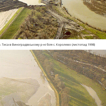
 Тиса в Виноградiвському р-нi бiля с. Королево (листопад 1998)