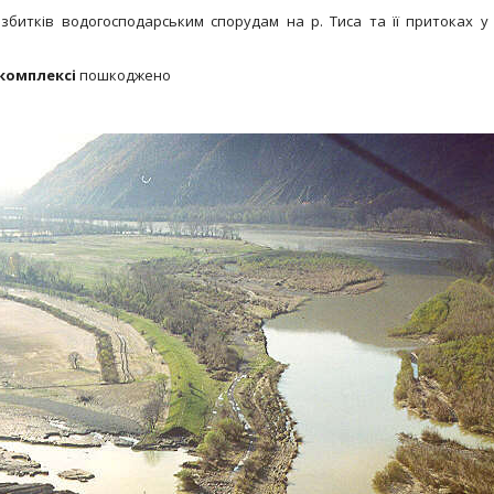
битків водогосподарським спорудам на р. Тиса та її притоках у 
комплексі
пошкоджено