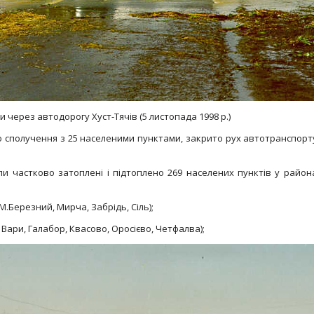
 через автодорогу Хуст-Тячiв (5 листопада 1998 р.)
 сполучення з 25 населеними пунктами, закрито рух автотранспорт
и частково затоплені і підтоплено 269 населених пунктів у район
М.Березний, Мирча, Забрідь, Сіль);
 Вари, Галабор, Квасово, Оросієво, Четфалва);