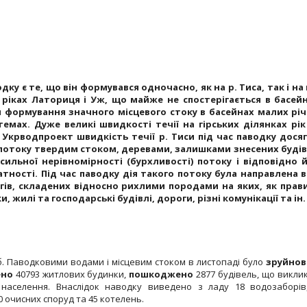
у є те, що він формувався одночасно, як на р. Тиса, так і на 
ріках Латориця і Уж, що майже не спостерігається в басейн
 формування значного місцевого стоку в басейнах малих річ
емах. Дуже великі швидкості течії на гірських ділянках рік
у Укрводпроект швидкість течії р. Тиси під час паводку дося
ть потоку твердим стоком, деревами, залишками знесених буді
ильної нерівномірності (бурхливості) потоку і відповідно 
ності. Під час паводку дія такого потоку була направлена в
гів, складених відносно рихлими породами на яких, як прав
 жилі та господарські будівлі, дороги, різні комунікації та ін.
іб. Паводковими водами і місцевим стоком в листопаді було
зруйнов
ено
40793 житлових будинки,
пошкоджено
2877 будівель, що викли
 населення. Внаслідок наводку виведено з ладу 18 водозаборів
0 очисних споруд та 45 котелень.