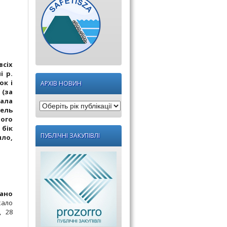
всіх
і р.
ок і
АРХІВ НОВИН
 (за
гала
Оберіть
вель
рік
його
 бік
публікації:
ПУБЛІЧНІ ЗАКУПІВЛІ
ило,
ано
кало
, 28