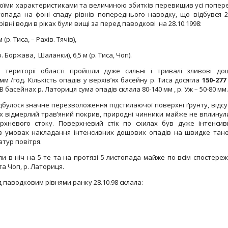
своїми характеристиками та величиною збитків перевищив усі попере
опада на фоні спаду рівнів попереднього наводку, що відбувся 2
рівні води в ріках були вищі за перед паводкові на 28.10.1998:
 (р. Тиса, – Рахів. Тячів),
р. Боржава, Шаланки), 6,5 м (р. Тиса, Чоп).
 території області пройшли дуже сильні і тривалі зливові до
м /год. Кількість опадів у верхів’ях басейну р. Тиса досягла
150-27
 басейнах р. Латориця сума опадів склала 80-140 мм , р. Уж – 50-80 мм.
дбулося значне перезволоження підстилаючої поверхні ґрунту, відсу
ках відмерлий трав’яний покрив, природні чинники майже не вплинул
рхневого стоку. Поверхневий стік по схилах був дуже інтенсив
 умовах накладання інтенсивних дощових опадів на швидке тан
атур повітря.
и в ніч на 5-те та на протязі 5 листопада майже по всім спостере
та Чоп, р. Латориця.
д паводковим рівнями ранку 28.10.98 склала: