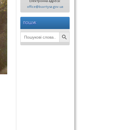
Електронна адреса:
office@buvrtysa.gov.ua
ПОШУК
Search Button
Search
for: