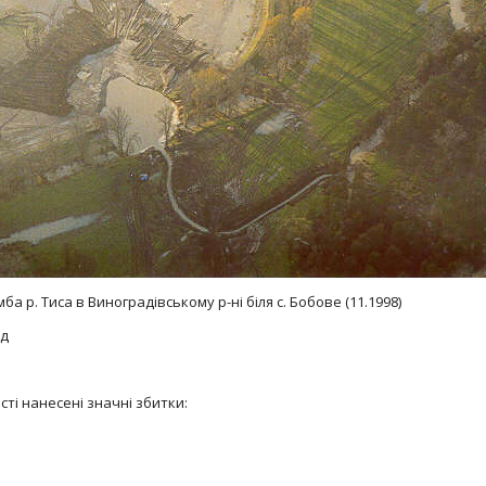
а р. Тиса в Виноградівському р-нi бiля с. Бобове (11.1998)
уд
сті нанесені значні збитки: