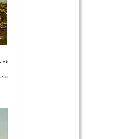
у на
ах в