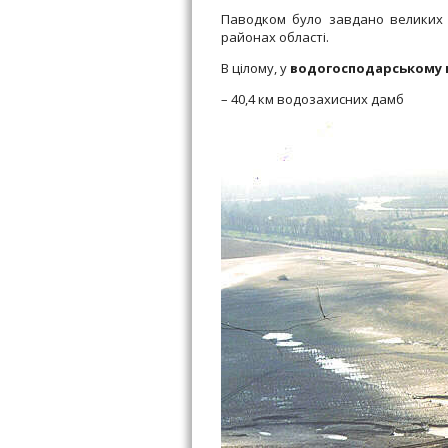
Паводком було завдано великих з
районах області.
В цілому, у
водогосподарському 
– 40,4 км водозахисних дамб