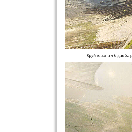
Зруйнована л-б дамба р.