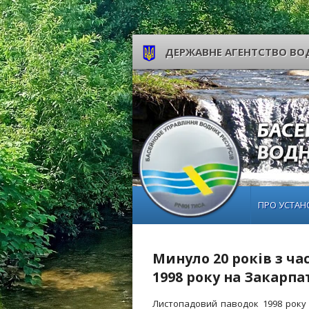
ДЕРЖАВНЕ АГЕНТСТВО ВОД
ПРО УСТАН
Минуло 20 років з ч
1998 року на Закарпат
Листопадовий паводок 1998 року 