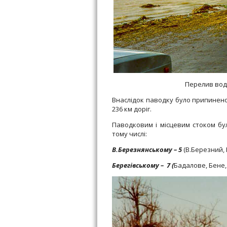
Перелив води
Внаслідок паводку було припинено
236 км доріг.
Паводковим і місцевим стоком бул
тому числі:
В.Березнянському
–
5
(В.Березний, 
Берегівському
– 7
(
Бадалове, Бене,