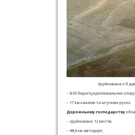
Зруйнована л-б дамб
– 8,93 берегоукріплювальних спор
– 17 км каналів та штучних русел.
Дорожньому господарству
обла
– зруйновано 12 мостів,
– 48,6 км автодоріг,