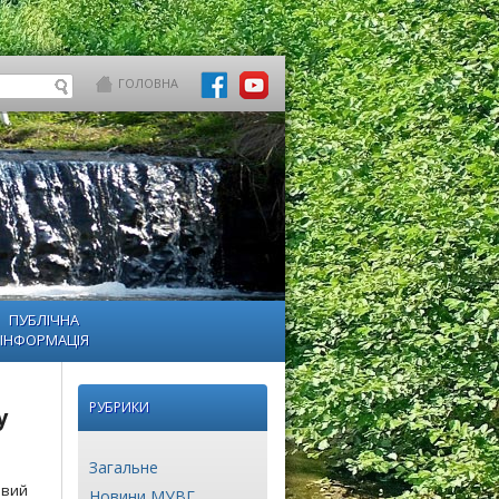
ГОЛОВНА
ПУБЛІЧНА
ІНФОРМАЦІЯ
РУБРИКИ
у
Загальне
овий
Новини МУВГ