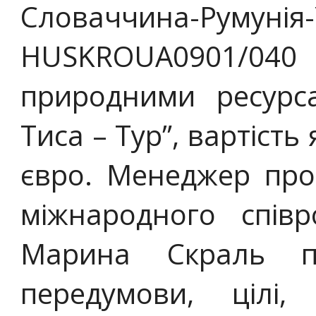
Словаччина-Румун
HUSKROUA0901/04
природними ресурс
Тиса – Тур”, вартість
євро. Менеджер прое
міжнародного спів
Марина Скраль пр
передумови, цілі,