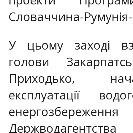
Словаччина-Румунія-
У цьому заході вз
голови Закарпат
Приходько, нач
експлуатації водо
енергозбережен
Держводагентств