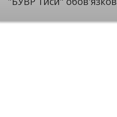
"БУВР Тиси" обов'язков