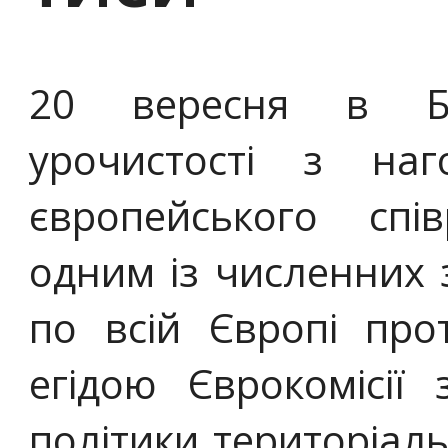
20 вересня в БУ
урочистості з на
європейського спі
одним із численних з
по всій Європі про
егідою Єврокомісії 
політики територіаль