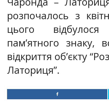
Чаронда – Латориця
розпочалось з квіт
цього відбулося
пам’ятного знаку, 
відкриття об’єкту “Р
Латориця”.