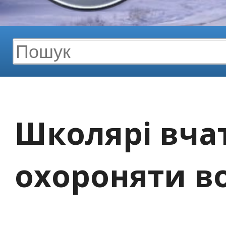
Школярі вча
охороняти во