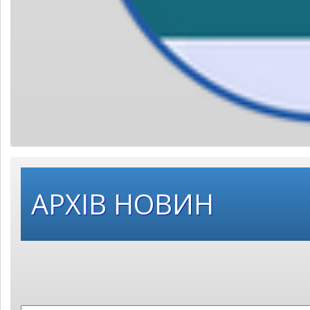
Оберіть
АРХІВ НОВИН
рік
публікації: