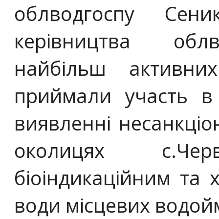
облводгоспу Сен
керівництва обл
найбільш активни
приймали участь в 
виявленні несанкціо
околицях с.Черв
біоіндикаційним та 
води місцевих водой