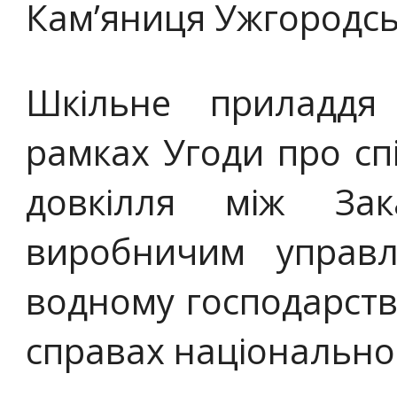
Кам’яниця Ужгородсь
Шкільне приладд
рамках Угоди про сп
довкілля між Зак
виробничим управл
водному господарству
справах національно