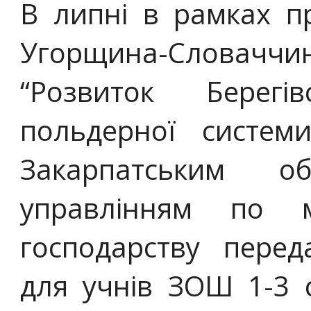
В липні в рамках п
Угорщина-Словачч
“Розвиток Берегів
польдерної систем
Закарпатським о
управлінням по м
господарству пере
для учнів ЗОШ 1-3 с