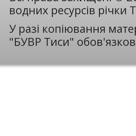
водних ресурсів річки 
У разі копіювання мате
"БУВР Тиси" обов'язков