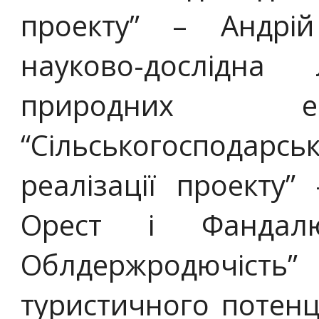
проекту” – Андрі
науково-дослідна
природних е
“Сільськогосподарсь
реалізації проекту”
Орест і Фандал
Облдержродючіст
туристичного потенц