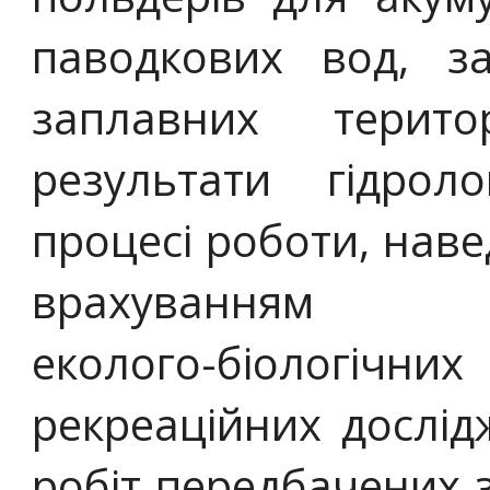
паводкових вод, з
заплавних терит
результати гідрол
процесі роботи, наве
врахуванням сіл
еколого-біологі
рекреаційних дослід
робіт передбачених 