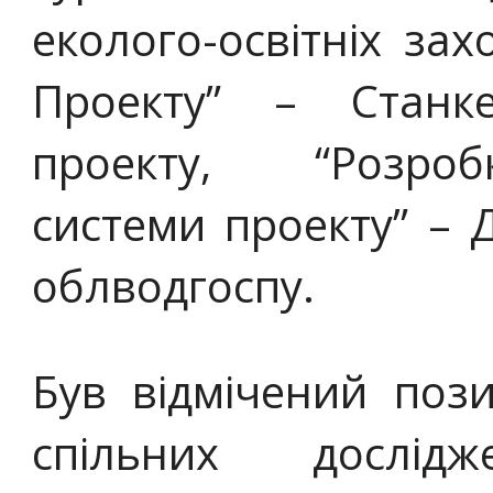
еколого-освітніх зах
Проекту” – Станк
проекту, “Розроб
системи проекту” – Д
облводгоспу.
Був відмічений поз
спільних дослід