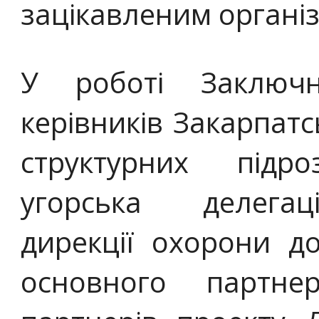
зацікавленим організ
У роботі Заключн
керівників Закарпатс
структурних підр
угорська делегац
дирекції охорони до
основного партне