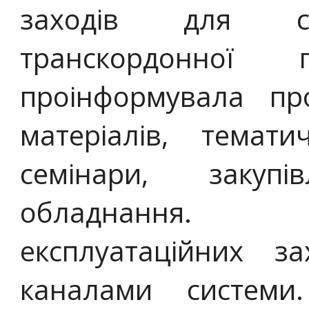
заходів для спі
транскордонної 
проінформувала пр
матеріалів, темати
семінари, закупі
обладнання. 
експлуатаційних з
каналами систем