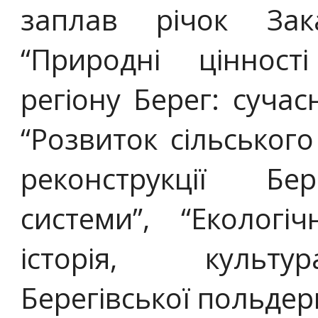
заплав річок Зака
“Природні цінност
регіону Берег: сучас
“Розвиток сільськог
реконструкції Бер
системи”, “Екологі
історія, культу
Берегівської польдерн