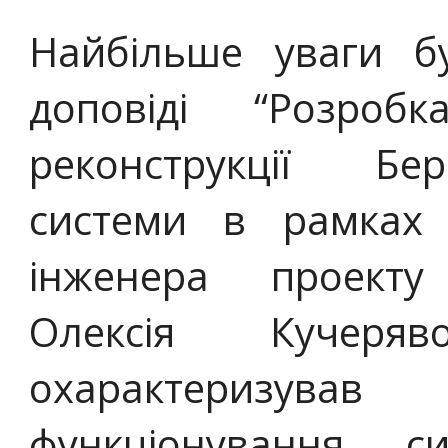
Найбільше уваги б
доповіді “Розроб
реконструкції Бер
системи в рамках 
інженера проекту
Олексія Кучеряв
охарактеризу
функціонування с