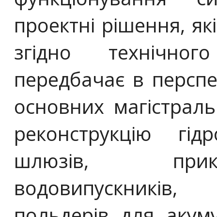
проектні рішення, як
згідно технічно
передбачає в перспе
основних магістраль
реконструкцію гід
шлюзів, прик
водовипускників
польдерів для аку