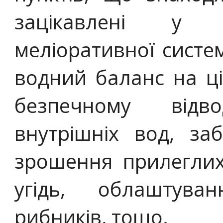
зацікавлені у в
меліоративної систе
водний баланс на ці
безпечному відв
внутрішніх вод, за
зрошення прилеглих
угідь, облаштува
рибників, тощо.