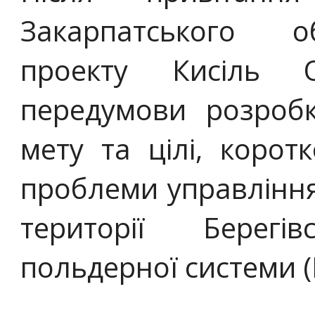
Закарпатського о
проекту Кисіль О
передумови розробк
мету та цілі, корот
проблеми управлінн
території Берегів
польдерної системи (