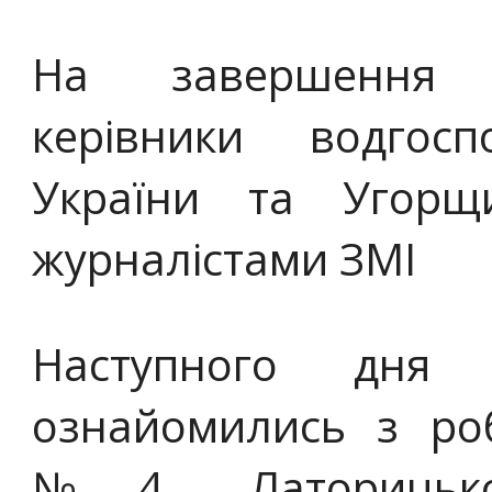
На завершення р
керівники водгосп
України та Угорщ
журналістами ЗМІ
Наступного дня 
ознайомились з роб
№4, Латорицько