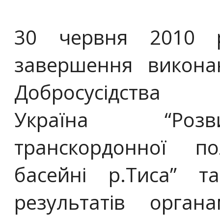
30 червня 2010 р
завершення викона
Добросусідства У
Україна “Розви
транскордонної п
басейні р.Тиса” т
результатів орган