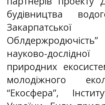
партнерів проекту 
будівництва водог
Закарпатської 
Облдержродючість”
науково-дослідної
природних екосисте
молодіжного екол
“Екосфера”, Інстит