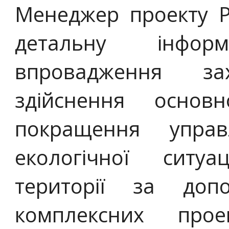
Менеджер проекту Р
детальну інфо
впровадження за
здійснення осно
покращення упра
екологічної ситу
території за доп
комплексних проек