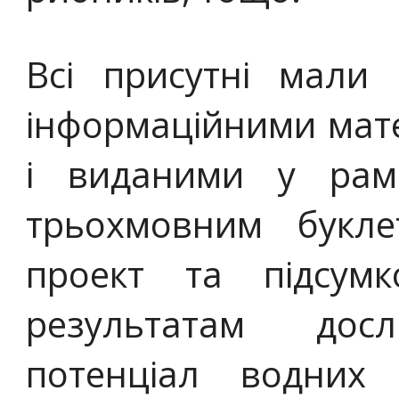
Всі присутні мали
інформаційними мат
і виданими у рамк
трьохмовним букл
проект та підсум
результатам досл
потенціал водних 