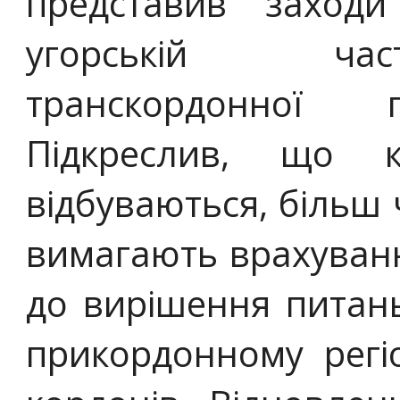
представив заходи
угорській част
транскордонної 
Підкреслив, що к
відбуваються, більш 
вимагають врахуванн
до вирішення питань
прикордонному регі