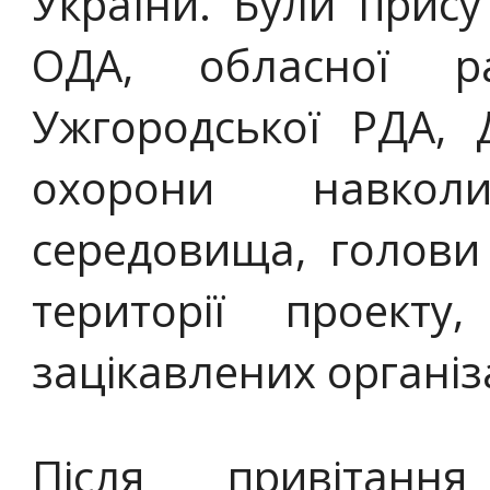
України. Були прису
ОДА, обласної ра
Ужгородської РДА, 
охорони навколи
середовища, голови 
території проекту
зацікавлених організа
Після привітанн