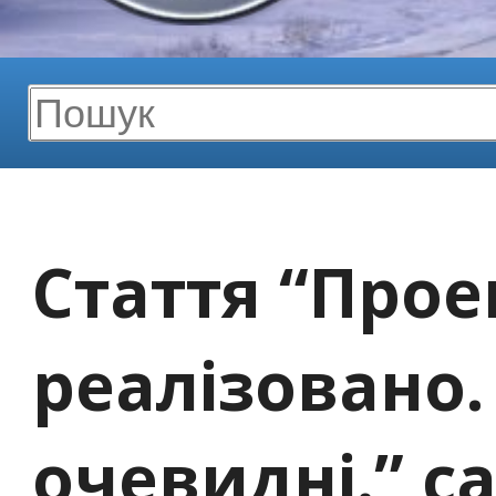
Стаття “Прое
реалізовано.
очевидні.” с