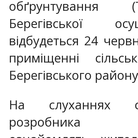
обґрунтування (
Берегівської ос
відбудеться 24 червн
приміщенні сільс
Берегівського району
На слуханнях спе
розробника “Ль