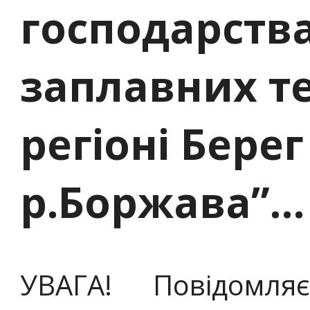
господарств
заплавних т
регіоні Берег
р.Боржава”…
УВАГА! Повідомл