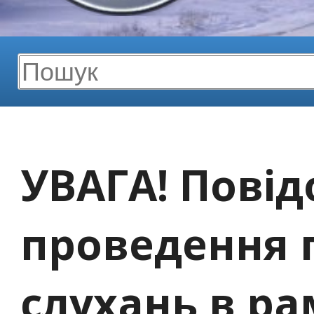
УВАГА! Пові
проведення 
слухань в ра