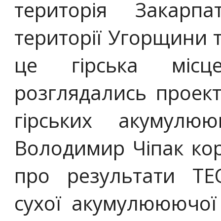
територія Закарпа
території Угорщини т
це гірська місц
розглядались проект
гірських акумулю
Володимир Чіпак кор
про результати ТЕО
сухої акумулююючої 