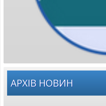
Оберіть
АРХІВ НОВИН
рік