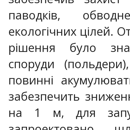
паводків, обвод
екологічних цілей. О
рішення було зн
споруди (польдери)
повинні акумулюват
забезпечить зниженн
на 1 м, для зап
запроектовано ш