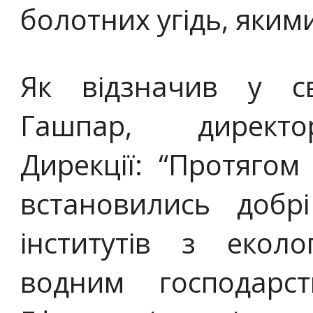
болотних угідь, яким
Як відзначив у с
Гашпар, директо
Дирекції: “Протягом 
встановились добр
інститутів з еколо
водним господарс