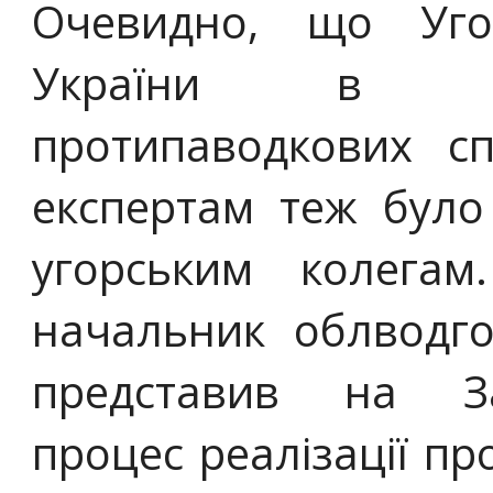
Очевидно, що Уг
України в пл
протипаводкових сп
експертам теж було
угорським колега
начальник облводго
представив на За
процес реалізації про