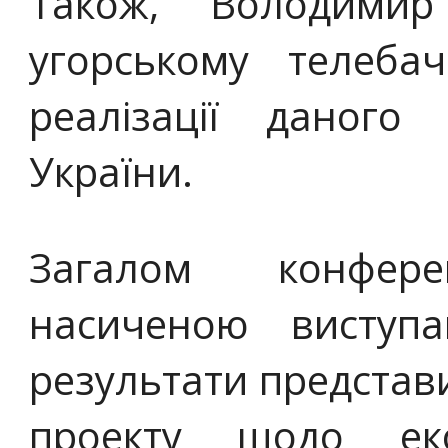
Також, Володимир
угорському телеб
реалізації даного
України.
Загалом конфер
насиченою виступа
результати представ
проекту щодо еко