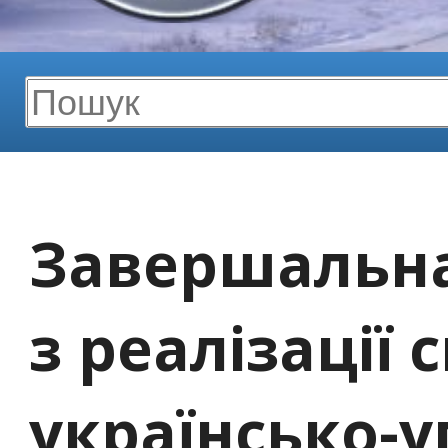
Завершальна
з реалізації 
українсько-у