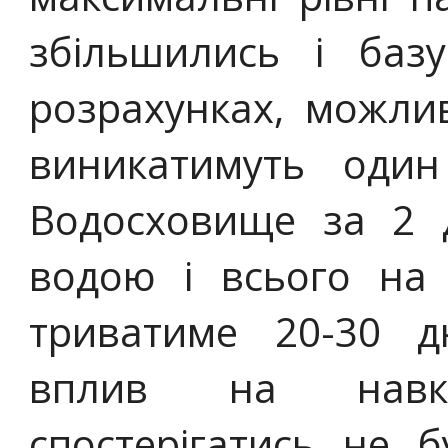
збільшились і баз
розрахунках, можли
виникатимуть один
Водосховище за 2 
водою і всього на 
триватиме 20-30 д
вплив на навко
спостерігатись не б